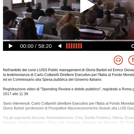
00:00
58:20
Nell'ambito dei corsi LUISS Public management di Gloria Bartoli ed Enrico Giova
la testimonianza di Carlo Cottarelli Direttore Esecutivo per l'Italia al Fondo Mone
ed ex Commissario alla Spesa pubblica del Governo Italiano.
Registrazione video di "Spending Review e debito pubblico", registrato a Roma 
2017 alle 11:38.
Sono intervenuti: Carlo Cottarelli (direttore Esecutivo per l'Italia al Fondo Moneta
Gloria Bartoli (professore di Prospettive Macroeconomiche Globali alla LUIS Gui
Tra gli argomenti
discussi: Amministrazione, Cina, Debito Pubblico, Difesa, Eco
Finanza, Finanza Pubblica, Fisco, Fmi, Governo, Impresa, Iva, Pensioni, Pil, Polit
Impiego, Reagan, Salario, Spesa Pubblica, Sviluppo, Tasse, Unione Europea.