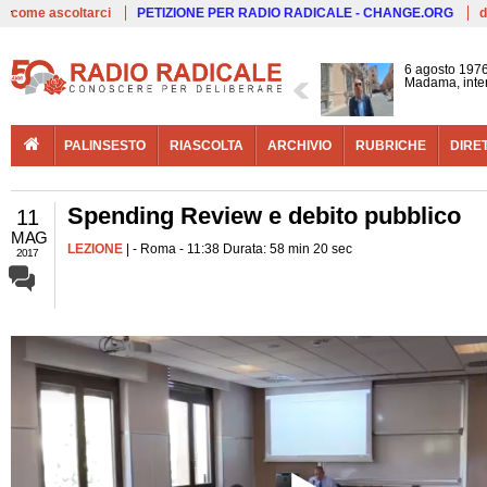
Live
come ascoltarci
PETIZIONE PER RADIO RADICALE - CHANGE.ORG
d
6 agosto 1976
Madama, interv
PALINSESTO
RIASCOLTA
ARCHIVIO
RUBRICHE
DIRE
Spending Review e debito pubblico
11
MAG
LEZIONE
| - Roma - 11:38 Durata: 58 min 20 sec
2017