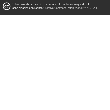
Salvo dove diversamente specificato i file pubblicati su questo sito
sono rilasciati con licenza
Creative Commons: Attribuzione BY-NC-SA 4.0