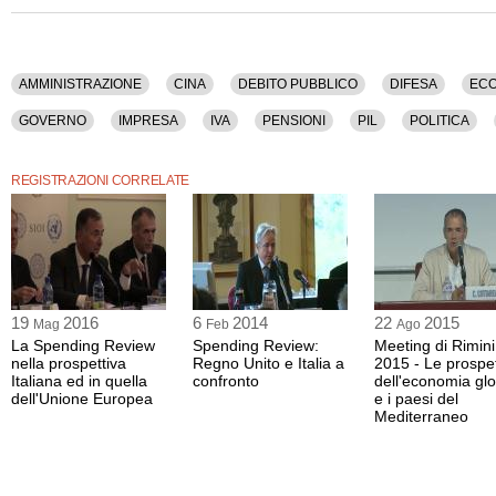
La registrazione video ha una durata di 58 minuti.
Il contenuto è disponibile anche nella sola versione audio.
AMMINISTRAZIONE
CINA
DEBITO PUBBLICO
DIFESA
EC
GOVERNO
IMPRESA
IVA
PENSIONI
PIL
POLITICA
TASSE
UNIONE EUROPEA
REGISTRAZIONI CORRELATE
19
2016
6
2014
22
2015
Mag
Feb
Ago
La Spending Review
Spending Review:
Meeting di Rimini
nella prospettiva
Regno Unito e Italia a
2015 - Le prospet
Italiana ed in quella
confronto
dell'economia gl
dell'Unione Europea
e i paesi del
Mediterraneo