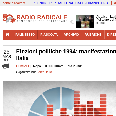
Live
come ascoltarci
PETIZIONE PER RADIO RADICALE - CHANGE.ORG
d
Asiatica - La 
Politburo del 
cinese
PALINSESTO
RIASCOLTA
ARCHIVIO
RUBRICHE
DIRE
Elezioni politiche 1994: manifestazio
25
MAR
Italia
1994
COMIZIO
| - Napoli - 00:00 Durata: 1 ora 25 min
Organizzatori:
Forza Italia