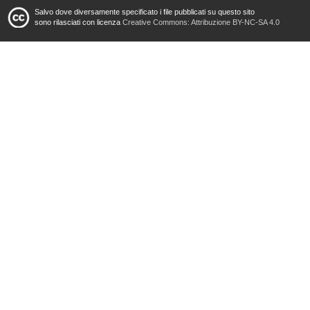
Salvo dove diversamente specificato i file pubblicati su questo sito
sono rilasciati con licenza
Creative Commons: Attribuzione BY-NC-SA 4.0