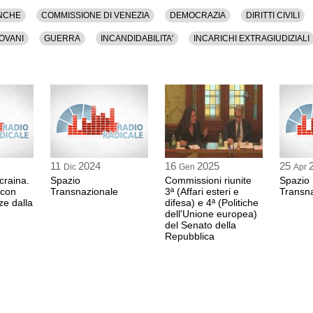
NCHE
COMMISSIONE DI VENEZIA
DEMOCRAZIA
DIRITTI CIVILI
OVANI
GUERRA
INCANDIDABILITA'
INCARICHI EXTRAGIUDIZIALI
I
NATO
PARTITI
POLITICA
PUTIN
RUSSIA
SOCIETA'
VOTO
11
2024
16
2025
25
Dic
Gen
Apr
craina.
Spazio
Commissioni riunite
Spazio
 con
Transnazionale
3ª (Affari esteri e
Transn
ze dalla
difesa) e 4ª (Politiche
dell'Unione europea)
del Senato della
Repubblica