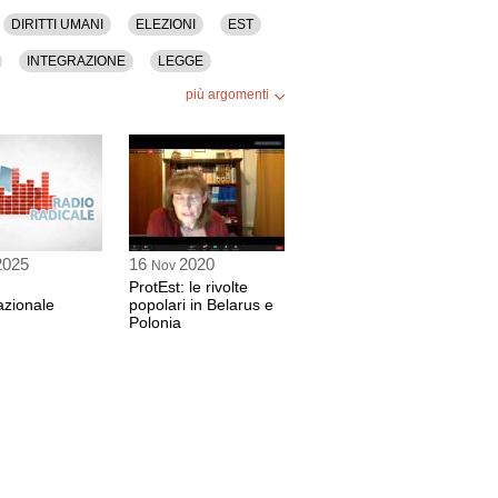
DIRITTI UMANI
ELEZIONI
EST
INTEGRAZIONE
LEGGE
più argomenti
STORIA
TOTALITARISMO
2025
16
2020
Nov
ProtEst: le rivolte
azionale
popolari in Belarus e
Polonia