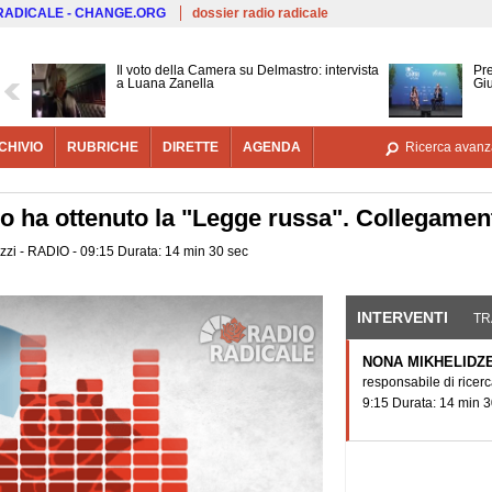
Salta al contenuto principale
 RADICALE - CHANGE.ORG
dossier radio radicale
Il voto della Camera su Delmastro: intervista
Pre
a Luana Zanella
Gi
CHIVIO
RUBRICHE
DIRETTE
AGENDA
Ricerca avanz
o ha ottenuto la "Legge russa". Collegame
zzi - RADIO - 09:15 Durata: 14 min 30 sec
INTERVENTI
(SCHE
TR
NONA MIKHELIDZ
responsabile di ricerca 
9:15 Durata: 14 min 3