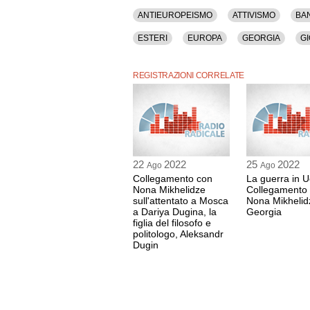
ANTIEUROPEISMO
ATTIVISMO
BA
ESTERI
EUROPA
GEORGIA
GI
MANIFESTAZIONI
MOLDAVIA
MUTU
REGISTRAZIONI CORRELATE
UCRAINA
UNIONE EUROPEA
USA
22
2022
25
2022
Ago
Ago
Collegamento con
La guerra in U
Nona Mikhelidze
Collegamento
sull'attentato a Mosca
Nona Mikhelid
a Dariya Dugina, la
Georgia
figlia del filosofo e
politologo, Aleksandr
Dugin