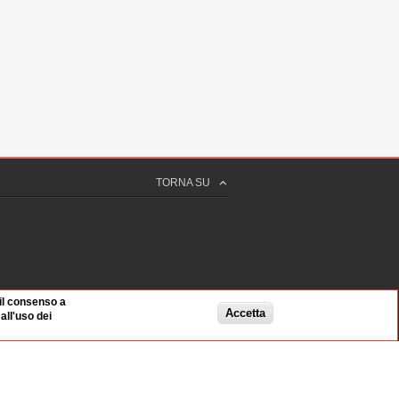
TORNA SU
 il consenso a
Accetta
ll'uso dei