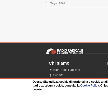
15 Giugno 2026
Chi siamo
Dossier Radio Radicale
P
Questo sito
R
L'Archivio
D
Questo Sito utilizza cookie di funzionalità e cookie anali
tutti o ad alcuni cookie, consulta la
Cookie Policy
. Chiu
Redazione
cookie.
La musica da Requiem
I
Infrastruttura informatica
S
Contattaci
Dati societari