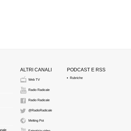
ALTRI CANALI
PODCAST E RSS
Rubriche
Web TV
Radio Radicale
Radio Radicale
@RadioRadicale
Melting Pot
anale
Fainotizia video