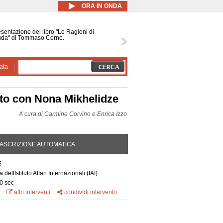
ORA IN ONDA
sentazione del libro "Le Ragioni di
uda" di Tommaso Cerno.
ata
nto con Nona Mikhelidze
A cura di
Carmine Corvino e Enrica Izzo
DA ATTIVA)
ASCRIZIONE AUTOMATICA
E
dellIstituto Affari Internazionali (IAI)
0 sec
altri interventi
condividi intervento