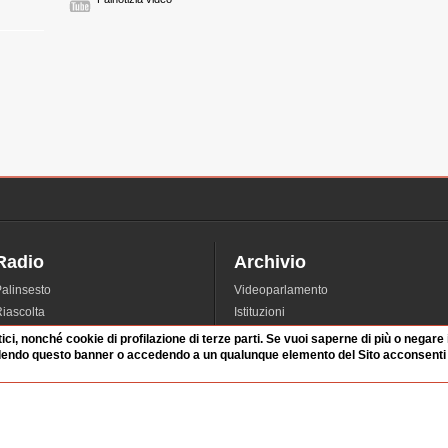
Radio
Archivio
alinsesto
Videoparlamento
iascolta
Istituzioni
irette
Dibattiti
tici, nonché cookie di profilazione di terze parti. Se vuoi saperne di più o negare
dendo questo banner o accedendo a un qualunque elemento del Sito acconsenti a
Rubriche
Manifestazioni
nterviste
Radicali
tatistiche audio/video