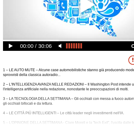
00:00
30:06
1 – LE AUTO MUTE – Alcune case automobilistiche stanno già producendo modell
sprovvisti della classica autoradio...
2 – L'INTELLIGENZA AVANZA NELLE REDAZIONI – Il Washington Post intende ut
l'intelligenza artificiale nella redazione, nonostante le preoccupazioni di molti.
3 – LA TECNOLOGIA DELLA SETTIMANA – Gli occhiali con messa a fuoco automa
gli occhiali bifocali e da lettura.
4 – LE CITTÀ PIÙ INTELLIGENTI – Le città leader negli investimenti nell'IA.
5 – L'OPINIONE DELLA SETTIMANA - Clare Morell e la "tech Exit", l'uscita dalle
t
un'infanzia senza telefoni cellulari 6 – LA MIA LIBRERIA INDIPENDENTE – La libr
settimana è la Libreria IL CIRCOLETTO di Marsala.