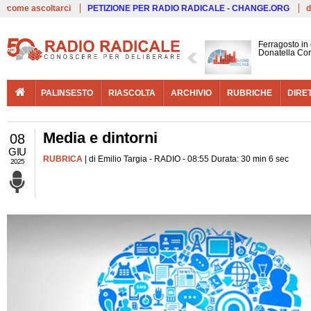
Live
come ascoltarci
PETIZIONE PER RADIO RADICALE - CHANGE.ORG
d
Ferragosto in
Donatella Cor
PALINSESTO
RIASCOLTA
ARCHIVIO
RUBRICHE
DIRE
Media e dintorni
08
GIU
RUBRICA
| di Emilio Targia - RADIO - 08:55 Durata: 30 min 6 sec
2025