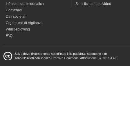
Infrastruttura informatica
Statistiche audio/video
Contattaci
Dati societari
Organismo di Vigilanza
Whistleblowing
FAQ
Salvo dove diversamente specificato i file pubblicati su questo sito
sono rilasciati con licenza
Creative Commons: Attribuzione BY-NC-SA 4.0