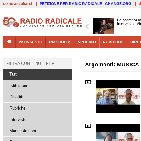
Live
come ascoltarci
PETIZIONE PER RADIO RADICALE - CHANGE.ORG
d
La scomparsa 
intervista a V
PALINSESTO
RIASCOLTA
ARCHIVIO
RUBRICHE
DIRE
FILTRA CONTENUTI PER
Argomenti: MUSICA
Tutti
Istituzioni
Dibattiti
Rubriche
Interviste
Manifestazioni