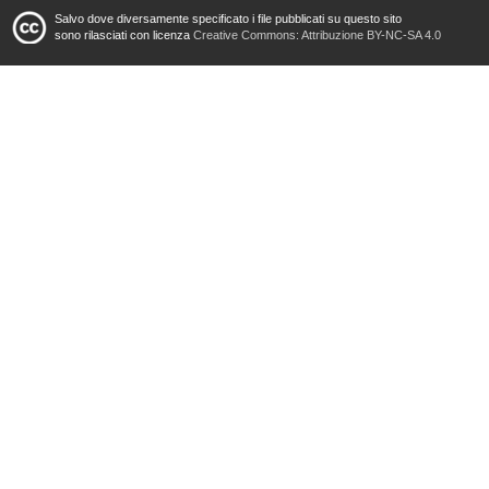
Salvo dove diversamente specificato i file pubblicati su questo sito
sono rilasciati con licenza
Creative Commons: Attribuzione BY-NC-SA 4.0