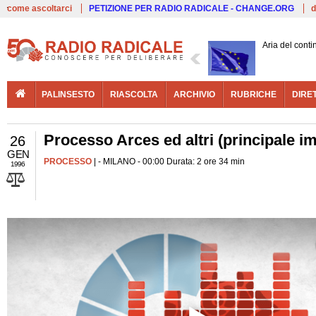
Live
come ascoltarci
PETIZIONE PER RADIO RADICALE - CHANGE.ORG
d
Aria del conti
PALINSESTO
RIASCOLTA
ARCHIVIO
RUBRICHE
DIRE
Processo Arces ed altri (principale i
26
GEN
PROCESSO
| - MILANO - 00:00 Durata: 2 ore 34 min
1996