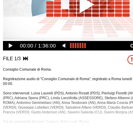
00:00
1:36:00
FILE 1/3
Consiglio Comunale di Roma.
Registrazione audio di "Consiglio Comunale di Roma", registrato a Roma lunedì 
00:00.
Sono intervenuti: Luisa Laurelli (PDS), Antonio Rosati (PDS), Pierluigi Fioretti (A
(PRC), Adriana Spera (PRC), Linda Lanzillotta (ASSESSORE), Stefano Albens
ROMA), Antonino Gemmellaro (AN), Anna Teodorani (AN), Anna Maria Coscia (PDS
(VERDI), Giuseppe Lobefaro (VERDI), Salvatore Alfano (VERDI), Claudio Barbaro 
Francia (VERDI), Guido Anderson (AN), Saverio Galeota (CU), Gianni Borgna
(A
Tra gli argomenti discussi: Comuni, Enti Locali, Roma.
La registrazione audio ha una durata di 3 ore e 18 minuti.