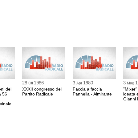
28
1986
3
1980
3
1
Ott
Apr
Mag
oni del
XXXII congresso del
Faccia a faccia
"Mixer"
a 56
Partito Radicale
Pannella - Almirante
ideata 
°
Gianni 
minale