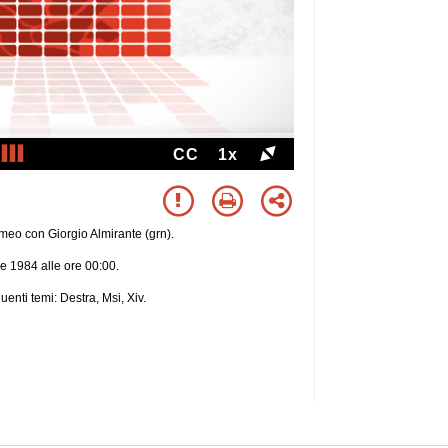
CC
1x
meo con Giorgio Almirante (grn).
re 1984 alle ore 00:00.
guenti temi: Destra, Msi, Xiv.