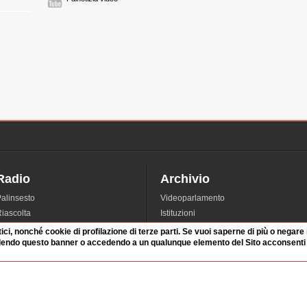
Radio
Archivio
alinsesto
Videoparlamento
iascolta
Istituzioni
irette
Dibattiti
tici, nonché cookie di profilazione di terze parti. Se vuoi saperne di più o negare
dendo questo banner o accedendo a un qualunque elemento del Sito acconsenti a
Rubriche
Manifestazioni
nterviste
Radicali
tatistiche audio/video