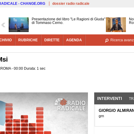
Salta al contenuto principale
 RADICALE - CHANGE.ORG
dossier radio radicale
Presentazione del libro "Le Ragioni di Giuda"
Noi
di Tommaso Cerno.
Ro
CHIVIO
RUBRICHE
DIRETTE
AGENDA
Ricerca avanz
Msi
EROMA - 00:00 Durata: 1 sec
INTERVENTI
(SCHE
TR
GIORGIO ALMIRA
grn