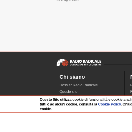
Chi siamo
Dossier Radio Radicale
P
Questo sito
R
L'Archivio
D
Questo Sito utilizza cookie di funzionalità e cookie anali
tutti o ad alcuni cookie, consulta la
Cookie Policy
. Chiu
Redazione
cookie.
La musica da Requiem
I
Infrastruttura informatica
S
Contattaci
Dati societari