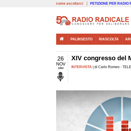
00:00
Live
come ascoltarci
PETIZIONE PER RADIO
PALINSESTO
RIASCOLTA
AR
XIV congresso del 
26
NOV
INTERVISTA
| di Carlo Romeo - TEL
1984