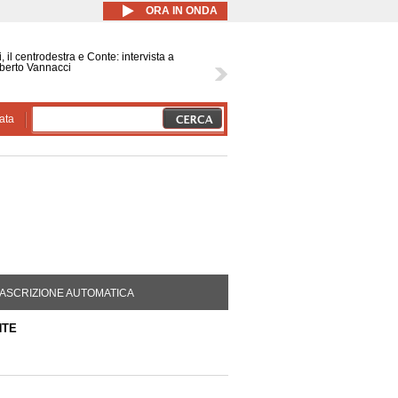
ORA IN ONDA
, il centrodestra e Conte: intervista a
berto Vannacci
ata
DA ATTIVA)
ASCRIZIONE AUTOMATICA
NTE