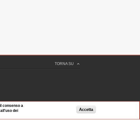
TORNA SU
 il consenso a
Accetta
ll'uso dei