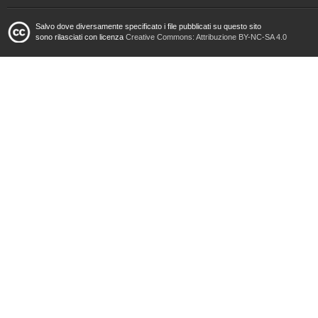
Salvo dove diversamente specificato i file pubblicati su questo sito
sono rilasciati con licenza
Creative Commons: Attribuzione BY-NC-SA 4.0