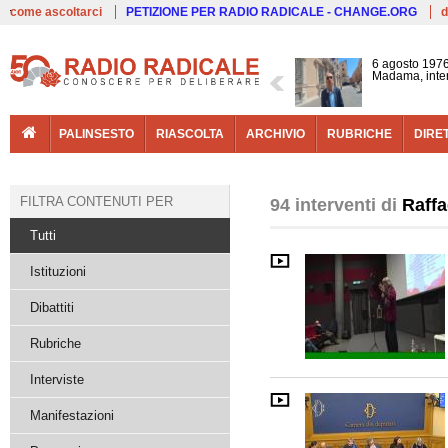
Live
come ascoltarci
PETIZIONE PER RADIO RADICALE - CHANGE.ORG
d
6 agosto 1976
Madama, interv
PALINSESTO
RIASCOLTA
ARCHIVIO
RUBRICHE
DIRE
FILTRA CONTENUTI PER
94 interventi di
Raffa
Tutti
Istituzioni
Dibattiti
Rubriche
Interviste
Manifestazioni