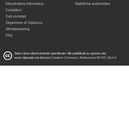
Infrastruttura informatica
Statistiche audio/video
Contattaci
Dati societari
Organismo di Vigilanza
Whistleblowing
FAQ
Salvo dove diversamente specificato i file pubblicati su questo sito
sono rilasciati con licenza
Creative Commons: Attribuzione BY-NC-SA 4.0