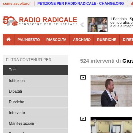
Live
come ascoltarci
PETIZIONE PER RADIO RADICALE - CHANGE.ORG
d
Il Bandolo - S
demografia: ol
e quale integ
PALINSESTO
RIASCOLTA
ARCHIVIO
RUBRICHE
DIRE
FILTRA CONTENUTI PER
524 interventi di
Giu
Tutti
Istituzioni
Dibattiti
Rubriche
Interviste
Manifestazioni