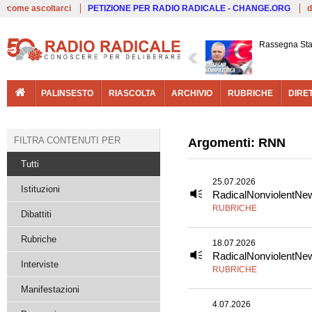
Live
come ascoltarci
PETIZIONE PER RADIO RADICALE - CHANGE.ORG
d
Rassegna St
PALINSESTO
RIASCOLTA
ARCHIVIO
RUBRICHE
DIRE
FILTRA CONTENUTI PER
Argomenti: RNN
Tutti
25.07.2026
Istituzioni
RadicalNonviolentNe
RUBRICHE
Dibattiti
Rubriche
18.07.2026
RadicalNonviolentNe
Interviste
RUBRICHE
Manifestazioni
4.07.2026