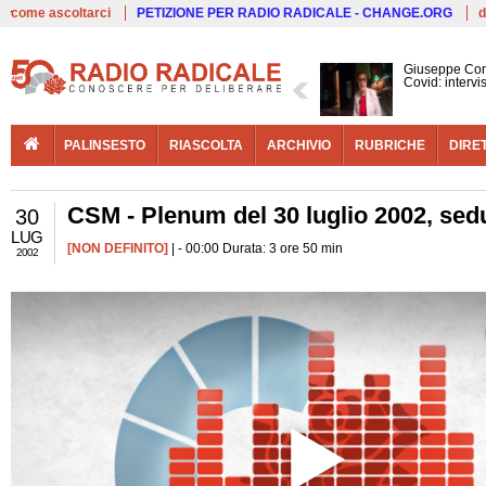
Live
come ascoltarci
PETIZIONE PER RADIO RADICALE - CHANGE.ORG
d
Giuseppe Con
Covid: interv
PALINSESTO
RIASCOLTA
ARCHIVIO
RUBRICHE
DIRE
CSM - Plenum del 30 luglio 2002, sed
30
LUG
[NON DEFINITO]
| - 00:00 Durata: 3 ore 50 min
2002