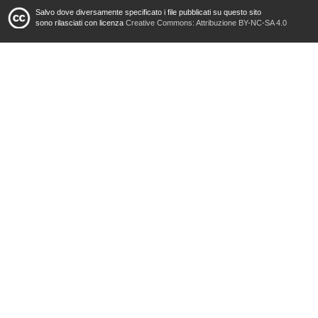
Salvo dove diversamente specificato i file pubblicati su questo sito
sono rilasciati con licenza
Creative Commons: Attribuzione BY-NC-SA 4.0