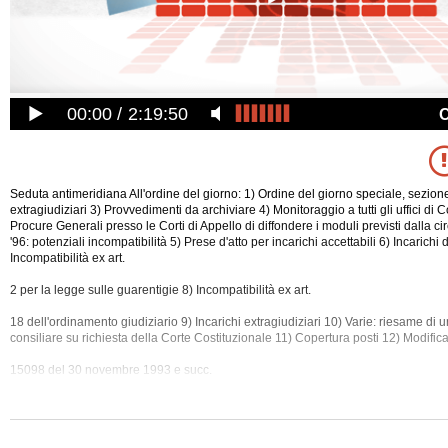
00:00
2:19:50
Seduta antimeridiana All'ordine del giorno: 1) Ordine del giorno speciale, sezione
extragiudiziari 3) Provvedimenti da archiviare 4) Monitoraggio a tutti gli uffici di C
Procure Generali presso le Corti di Appello di diffondere i moduli previsti dalla ci
'96: potenziali incompatibilità 5) Prese d'atto per incarichi accettabili 6) Incarich
Incompatibilità ex art.
2 per la legge sulle guarentigie 8) Incompatibilità ex art.
18 dell'ordinamento giudiziario 9) Incarichi extragiudiziari 10) Varie: riesame di 
consiliare su richiesta della Corte Costituzionale 11) Copertura posti 12) Modifica
15098 del 30 novembre 1993 e succ.
mod.
limitatamente all'ordine di preferenza dei posti e alla revoca della domanda 13) 