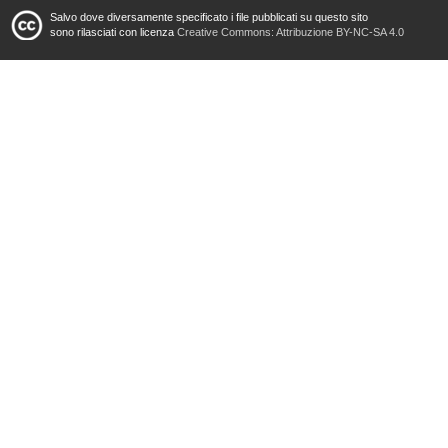
Salvo dove diversamente specificato i file pubblicati su questo sito
sono rilasciati con licenza
Creative Commons: Attribuzione BY-NC-SA 4.0