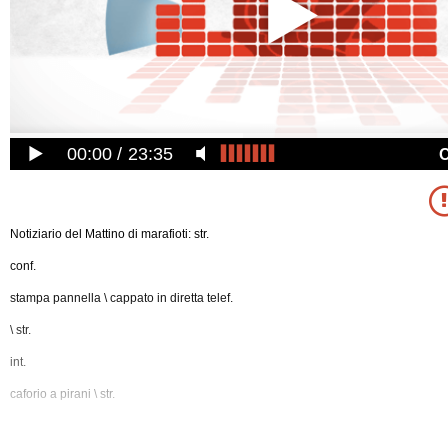
00:00
23:35
Notiziario del Mattino di marafioti: str.
conf.
stampa pannella \ cappato in diretta telef.
\ str.
int.
caforio a pirani \ str.
int.