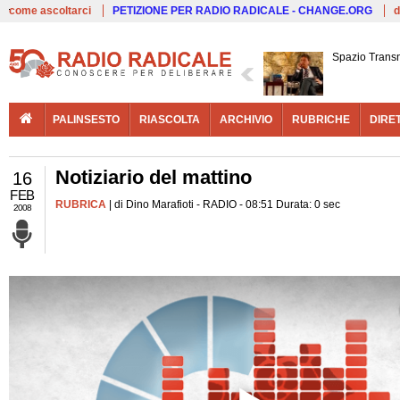
Live
come ascoltarci
PETIZIONE PER RADIO RADICALE - CHANGE.ORG
d
Spazio Trans
PALINSESTO
RIASCOLTA
ARCHIVIO
RUBRICHE
DIRE
Notiziario del mattino
16
FEB
RUBRICA
| di Dino Marafioti - RADIO - 08:51 Durata: 0 sec
2008