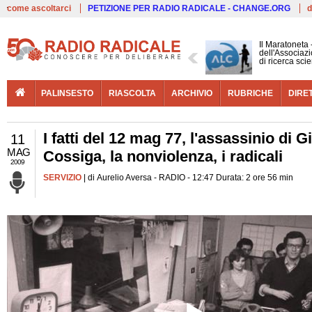
Live
come ascoltarci
PETIZIONE PER RADIO RADICALE - CHANGE.ORG
d
Il Maratoneta
dell'Associazi
di ricerca scie
PALINSESTO
RIASCOLTA
ARCHIVIO
RUBRICHE
DIRE
I fatti del 12 mag 77, l'assassinio di G
11
MAG
Cossiga, la nonviolenza, i radicali
2009
SERVIZIO
| di Aurelio Aversa - RADIO - 12:47 Durata: 2 ore 56 min