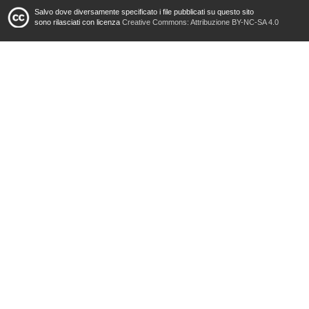
Salvo dove diversamente specificato i file pubblicati su questo sito
sono rilasciati con licenza
Creative Commons: Attribuzione BY-NC-SA 4.0