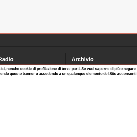
Radio
Archivio
alinsesto
Videoparlamento
tici, nonché cookie di profilazione di terze parti. Se vuoi saperne di più o negare
dendo questo banner o accedendo a un qualunque elemento del Sito acconsenti a
iascolta
Istituzioni
irette
Dibattiti
Rubriche
Manifestazioni
nterviste
Radicali
tatistiche audio/video