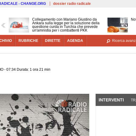
Salta al contenuto principale
 RADICALE - CHANGE.ORG
dossier radio radicale
Collegamento con Mariano Giustino da
Not
Ankara sulla legge per la soluzione della
questione curda in Turchia che prevede
un'amnistia per i combattenti PKK
CHIVIO
RUBRICHE
DIRETTE
AGENDA
Ricerca avanz
O - 07:34 Durata: 1 ora 21 min
INTERVENTI
(SCHE
TR