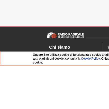
Chi siamo
Dossier Radio Radicale
P
Questo Sito utilizza cookie di funzionalità e cookie anali
tutti o ad alcuni cookie, consulta la
Cookie Policy
. Chiu
Questo sito
R
cookie.
L'Archivio
D
Redazione
La musica da Requiem
I
Infrastruttura informatica
S
Contattaci
Dati societari
Organismo di Vigilanza
Whistleblowing
FAQ