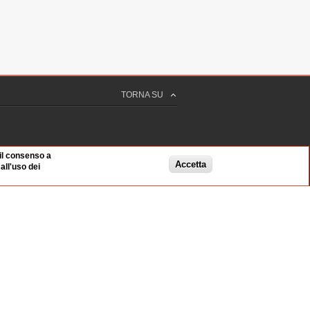
TORNA SU
 il consenso a
Accetta
ll'uso dei