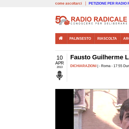
00:00
Live
come ascoltarci
PETIZIONE PER RADIO
PALINSESTO
RIASCOLTA
AR
Fausto Guilherme L
10
APR
DICHIARAZIONI
| - Roma - 17:55 Dur
2013