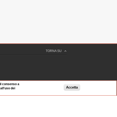
TORNA SU
 il consenso a
Accetta
ll'uso dei