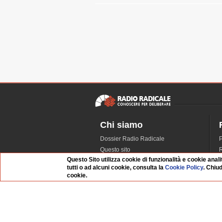
Chi siamo
Dossier Radio Radicale
P
Questo sito
R
Questo Sito utilizza cookie di funzionalità e cookie anali
L'Archivio
D
tutti o ad alcuni cookie, consulta la
Cookie Policy
. Chiu
Redazione
cookie.
La musica da Requiem
I
Infrastruttura informatica
S
Contattaci
Dati societari