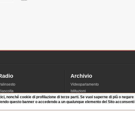
Radio
Archivio
alinsesto
Videoparlamento
iascolta
Istituzioni
tici, nonché cookie di profilazione di terze parti. Se vuoi saperne di più o negare
irette
Dibattiti
dendo questo banner o accedendo a un qualunque elemento del Sito acconsenti a
Rubriche
Manifestazioni
nterviste
Radicali
tatistiche audio/video