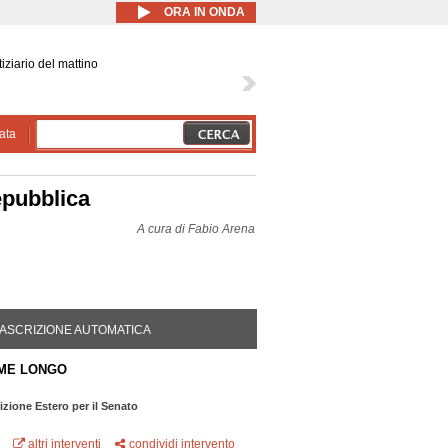
ORA IN ONDA
iziario del mattino
ata
epubblica
A cura di
Fabio Arena
DA ATTIVA)
ASCRIZIONE AUTOMATICA
ME LONGO
rizione Estero per il Senato
altri interventi
condividi intervento