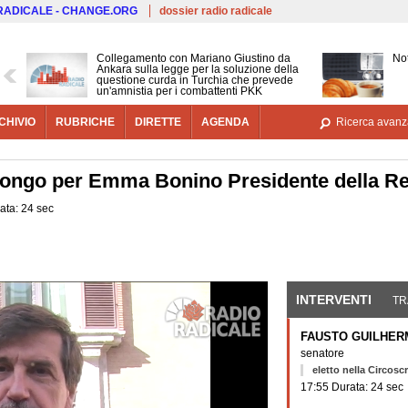
Salta al contenuto principale
 RADICALE - CHANGE.ORG
dossier radio radicale
Collegamento con Mariano Giustino da
Not
Ankara sulla legge per la soluzione della
questione curda in Turchia che prevede
un'amnistia per i combattenti PKK
CHIVIO
RUBRICHE
DIRETTE
AGENDA
Ricerca avanz
ongo per Emma Bonino Presidente della R
ata: 24 sec
INTERVENTI
(SCHE
TR
FAUSTO GUILHER
senatore
eletto nella Circosc
17:55 Durata: 24 sec