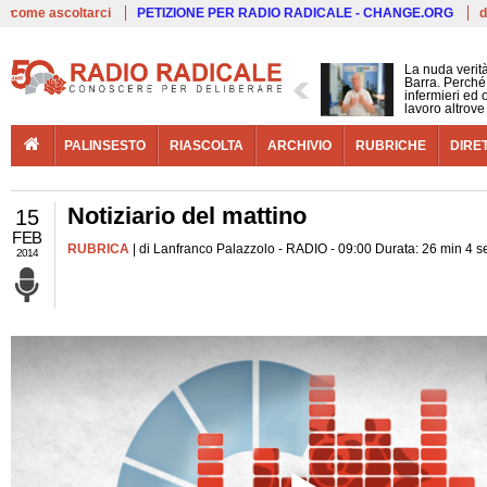
Live
come ascoltarci
PETIZIONE PER RADIO RADICALE - CHANGE.ORG
d
La nuda verit
Barra. Perché 
infermieri ed 
lavoro altrove
PALINSESTO
RIASCOLTA
ARCHIVIO
RUBRICHE
DIRE
Notiziario del mattino
15
FEB
RUBRICA
| di Lanfranco Palazzolo - RADIO - 09:00 Durata: 26 min 4 s
2014