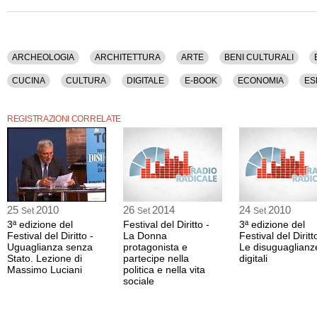
Sono intervenuti: Massimiliano Panarari (giornalista), Marino Sinibaldi (giornalist
Franceschini (ministro dei Beni e delle Attività Culturali e del Turismo, Partito De
Tra gli argomenti discussi: Archeologia, Architettura, Arte, Beni Culturali, Bibliot
Comuni, Comunicazione, Concorrenza, Cucina, Cultura, Digitale, E-book, Econom
ARCHEOLOGIA
ARCHITETTURA
ARTE
BENI CULTURALI
Commerciali, Europa, Facebook, Film, Fisco, Franceschini, Internet, Investimenti, It
Letteratura, Libro, Ministeri, Moda, Museo, Musica, Patrimonio, Societa', Stato, S
CUCINA
CULTURA
DIGITALE
E-BOOK
ECONOMIA
ES
Teatro, Turismo, Twitter, Unione Europea.
FRANCESCHINI
INTERNET
INVESTIMENTI
ITALIA
IVA
La registrazione audio di questo dibatto ha una durata di 1 ora e 5 minuti.
REGISTRAZIONI CORRELATE
PATRIMONIO
SOCIETA'
STATO
SVILUPPO
TASSE
TEA
25
2010
26
2014
24
2010
Set
Set
Set
3ª edizione del
Festival del Diritto -
3ª edizione del
Festival del Diritto -
La Donna
Festival del Diritt
Uguaglianza senza
protagonista e
Le disuguaglianz
Stato. Lezione di
partecipe nella
digitali
Massimo Luciani
politica e nella vita
sociale