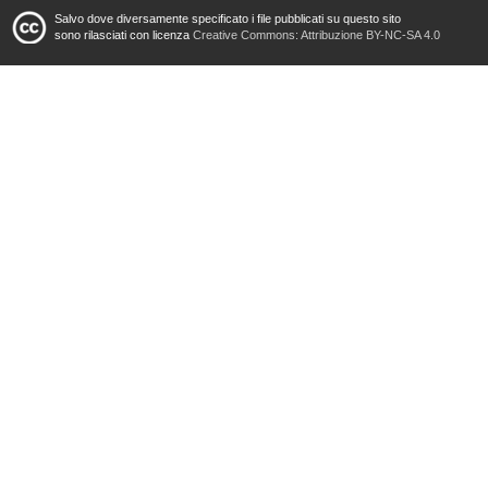
Salvo dove diversamente specificato i file pubblicati su questo sito
sono rilasciati con licenza
Creative Commons: Attribuzione BY-NC-SA 4.0