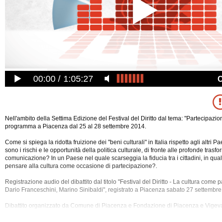
00:00
1:05:27
Nell'ambito della Settima Edizione del Festival del Diritto dal tema: "Partecipazion
programma a Piacenza dal 25 al 28 settembre 2014.
Come si spiega la ridotta fruizione dei "beni culturali" in Italia rispetto agli altri 
sono i rischi e le opportunità della politica culturale, di fronte alle profonde trasf
comunicazione? In un Paese nel quale scarseggia la fiducia tra i cittadini, in qual
pensare alla cultura come occasione di partecipazione?.
Registrazione audio del dibattito dal titolo "Festival del Diritto - La
cultura come p
Dario Franceschini, Marino Sinibaldi", registrato a Piacenza sabato 27 settembre
Dibattito organizzato da Comune di Piacenza e Fondazione di Piacenza e Vigeva
Milano e Università Cattolica del Sacro Cuore.