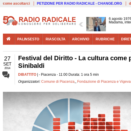
Live
come ascoltarci
PETIZIONE PER RADIO RADICALE - CHANGE.ORG
d
6 agosto 1976
Madama, interv
PALINSESTO
RIASCOLTA
ARCHIVIO
RUBRICHE
DIRE
Festival del Diritto - La cultura com
27
SET
Sinibaldi
2014
DIBATTITO
| - Piacenza - 11:00 Durata: 1 ora 5 min
Organizzatori:
Comune di Piacenza
,,
Fondazione di Piacenza e Vigev