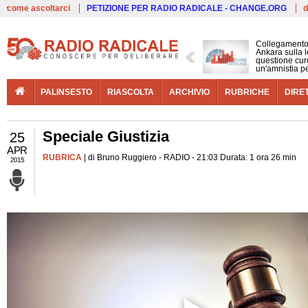
Live
come ascoltarci
PETIZIONE PER RADIO RADICALE - CHANGE.ORG
d
Collegamento
Ankara sulla l
questione cur
un'amnistia p
PALINSESTO
RIASCOLTA
ARCHIVIO
RUBRICHE
DIRE
Speciale Giustizia
25
APR
RUBRICA
| di Bruno Ruggiero - RADIO - 21:03 Durata: 1 ora 26 min
2015