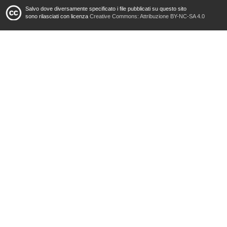
Salvo dove diversamente specificato i file pubblicati su questo sito
sono rilasciati con licenza
Creative Commons: Attribuzione BY-NC-SA 4.0