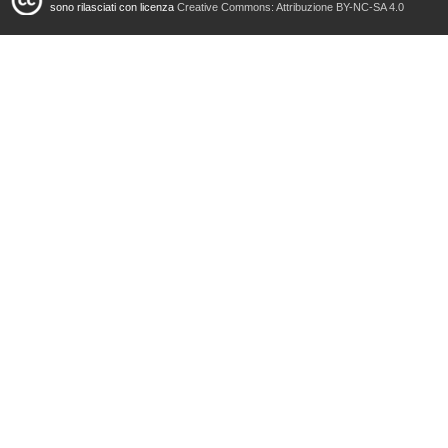
sono rilasciati con licenza
Creative Commons: Attribuzione BY-NC-SA 4.0