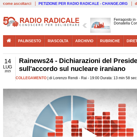
Live
come ascoltarci
PETIZIONE PER RADIO RADICALE - CHANGE.ORG
d
Ferragosto in
Donatella Cor
PALINSESTO
RIASCOLTA
ARCHIVIO
RUBRICHE
DIRE
Rainews24 - Dichiarazioni del Presid
14
LUG
sull'accordo sul nucleare iraniano
2015
COLLEGAMENTO
| di Lorenzo Rendi - Rai - 19:00 Durata: 13 min 58 sec