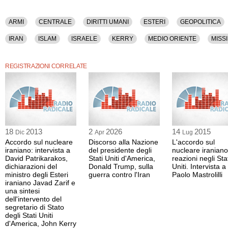
ARMI
CENTRALE
DIRITTI UMANI
ESTERI
GEOPOLITICA
IRAN
ISLAM
ISRAELE
KERRY
MEDIO ORIENTE
MISSI
STORIA
TERRORISMO INTERNAZIONALE
TOTALITARISMO
UR
REGISTRAZIONI CORRELATE
18
2013
2
2026
14
2015
Dic
Apr
Lug
Accordo sul nucleare
Discorso alla Nazione
L'accordo sul
iraniano: intervista a
del presidente degli
nucleare iraniano
David Patrikarakos,
Stati Uniti d'America,
reazioni negli Sta
dichiarazioni del
Donald Trump, sulla
Uniti. Intervista a
ministro degli Esteri
guerra contro l'Iran
Paolo Mastrolilli
iraniano Javad Zarif e
una sintesi
dell'intervento del
segretario di Stato
degli Stati Uniti
d'America, John Kerry