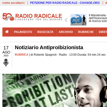
Live
come ascoltarci
PETIZIONE PER RADIO RADICALE - CHANGE.ORG
d
Il Maratoneta
dell'Associazi
di ricerca scie
PALINSESTO
RIASCOLTA
ARCHIVIO
RUBRICHE
DIRE
Notiziario Antiproibizionista
17
AGO
RUBRICA
| di Roberto Spagnoli - Radio - 13:00 Durata: 54 min 24 sec
2015