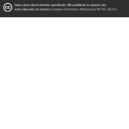
Salvo dove diversamente specificato i file pubblicati su questo sito
sono rilasciati con licenza
Creative Commons: Attribuzione BY-NC-SA 4.0