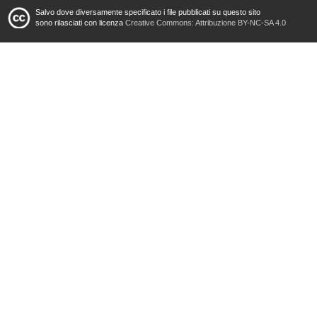
Salvo dove diversamente specificato i file pubblicati su questo sito
sono rilasciati con licenza
Creative Commons: Attribuzione BY-NC-SA 4.0