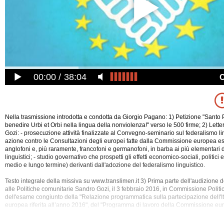
00:00
38:04
Nella trasmissione introdotta e condotta da Giorgio Pagano: 1) Petizione "Santo P
benedire Urbi et Orbi nella lingua della nonviolenza!" verso le 500 firme; 2) Lette
Gozi: - prosecuzione attività finalizzate al Convegno-seminario sul federalismo li
azione contro le Consultazioni degli europei fatte dalla Commissione europea e
anglofoni e, più raramente, francofoni e germanofoni, in barba ai più elementari di
linguistici; - studio governativo che prospetti gli effetti economico-sociali, politici e
medio e lungo termine) derivanti dall'adozione del federalismo linguistico.
Testo integrale della missiva su www.translimen.it 3) Prima parte dell'audizione d
alle Politiche comunitarie Sandro Gozi, il 3 febbraio 2016, in Commissione Politi
dell'esame congiunto della "Relazione programmatica sulla partecipazione dell'It
europea riferita all’anno 2016", del "Programma di lavoro della Commissione eur
relativi allegati" e del "Programma di diciotto mesi del Consiglio dell'Unione euro