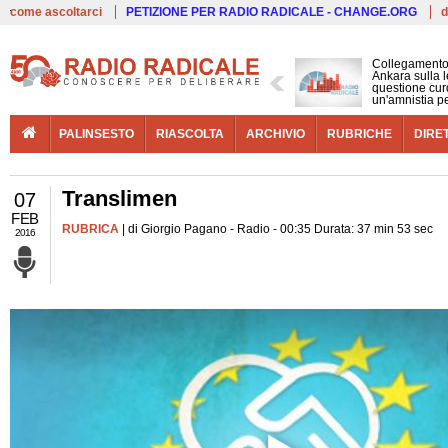
Live
come ascoltarci
PETIZIONE PER RADIO RADICALE - CHANGE.ORG
d
Collegamento
Ankara sulla l
questione cur
un'amnistia p
PALINSESTO
RIASCOLTA
ARCHIVIO
RUBRICHE
DIRE
Translimen
07
FEB
RUBRICA
| di Giorgio Pagano - Radio - 00:35 Durata: 37 min 53 sec
2016