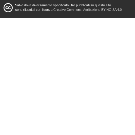
Salvo dove diversamente specificato i file pubblicati su questo sito
sono rilasciati con licenza
Creative Commons: Attribuzione BY-NC-SA 4.0