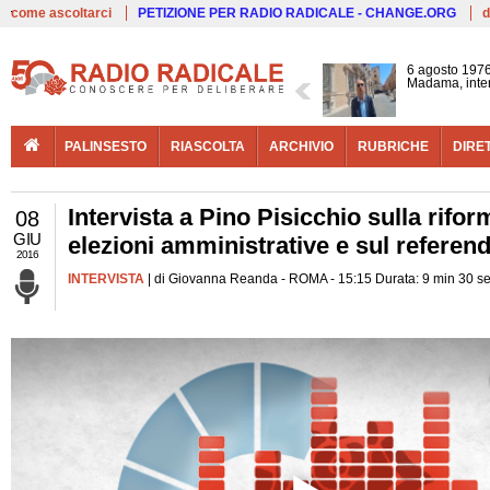
Live
come ascoltarci
PETIZIONE PER RADIO RADICALE - CHANGE.ORG
d
6 agosto 1976
Madama, interv
PALINSESTO
RIASCOLTA
ARCHIVIO
RUBRICHE
DIRE
Intervista a Pino Pisicchio sulla riform
08
GIU
elezioni amministrative e sul referen
2016
INTERVISTA
| di Giovanna Reanda - ROMA - 15:15 Durata: 9 min 30 s