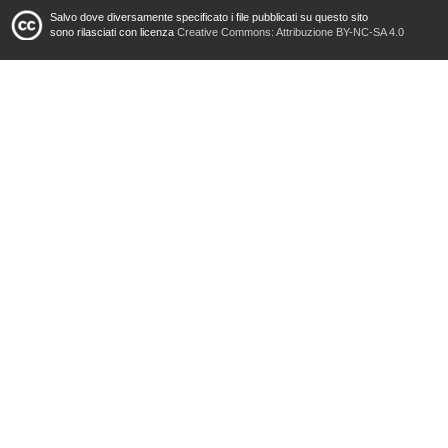
Salvo dove diversamente specificato i file pubblicati su questo sito
sono rilasciati con licenza
Creative Commons: Attribuzione BY-NC-SA 4.0