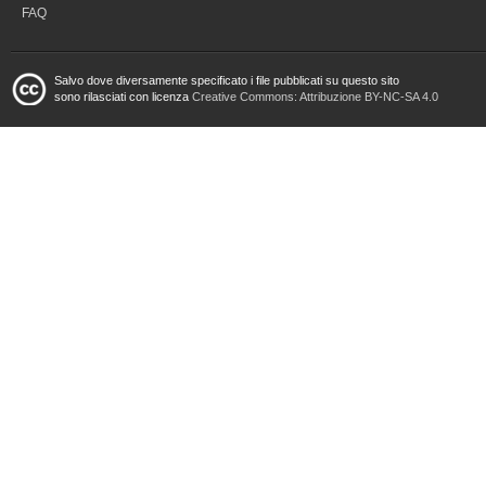
FAQ
Salvo dove diversamente specificato i file pubblicati su questo sito
sono rilasciati con licenza
Creative Commons: Attribuzione BY-NC-SA 4.0