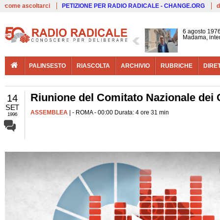
Live
come ascoltarci
PETIZIONE PER RADIO RADICALE - CHANGE.ORG
d
6 agosto 1976
Madama, interv
PALINSESTO
RIASCOLTA
ARCHIVIO
RUBRICHE
DIRE
Riunione del Comitato Nazionale dei 
14
SET
ASSEMBLEA
| - ROMA - 00:00 Durata: 4 ore 31 min
1996