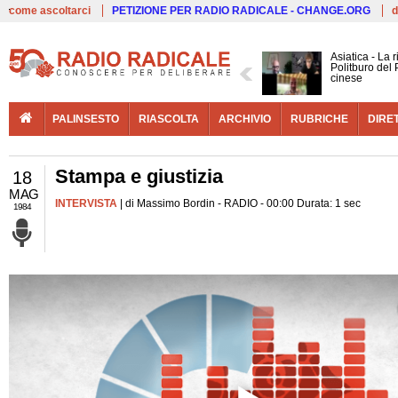
Live
come ascoltarci
PETIZIONE PER RADIO RADICALE - CHANGE.ORG
d
Asiatica - La 
Politburo del 
cinese
PALINSESTO
RIASCOLTA
ARCHIVIO
RUBRICHE
DIRE
Stampa e giustizia
18
MAG
INTERVISTA
| di Massimo Bordin - RADIO - 00:00 Durata: 1 sec
1984