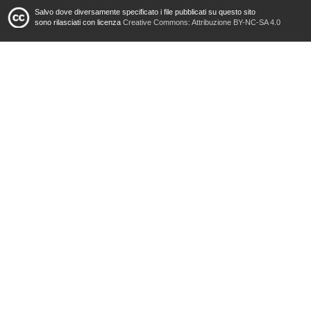
Salvo dove diversamente specificato i file pubblicati su questo sito
sono rilasciati con licenza
Creative Commons: Attribuzione BY-NC-SA 4.0