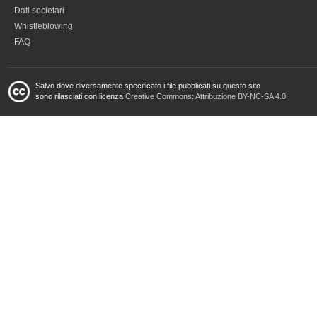
Dati societari
Whistleblowing
FAQ
Salvo dove diversamente specificato i file pubblicati su questo sito
sono rilasciati con licenza
Creative Commons: Attribuzione BY-NC-SA 4.0