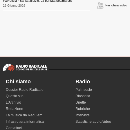
FaiNotizia - Sanità al bivio. La puntata settimanale
Fainotizia video
29 Giugno 2026
Chi siamo
Radio
Dossier Radio Radicale
Palinsesto
Questo sito
Riascolta
L'Archivio
Dirette
Redazione
Rubriche
La musica da Requiem
Interviste
Infrastruttura informatica
Statistiche audio/video
Contattaci