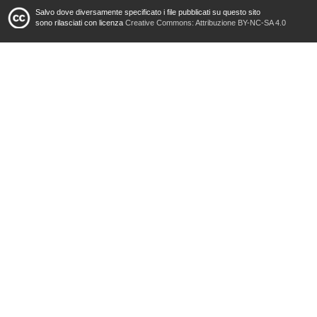
Salvo dove diversamente specificato i file pubblicati su questo sito
sono rilasciati con licenza
Creative Commons: Attribuzione BY-NC-SA 4.0