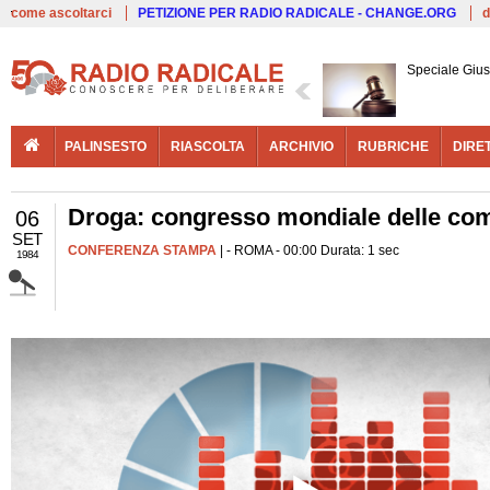
Live
come ascoltarci
PETIZIONE PER RADIO RADICALE - CHANGE.ORG
d
Speciale Giust
PALINSESTO
RIASCOLTA
ARCHIVIO
RUBRICHE
DIRE
Droga: congresso mondiale delle com
06
SET
CONFERENZA STAMPA
| - ROMA - 00:00 Durata: 1 sec
1984