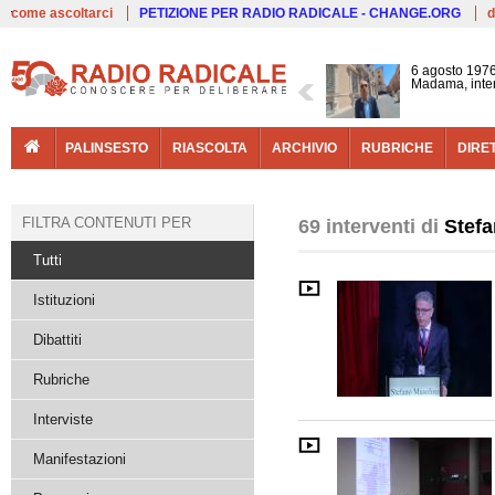
Live
come ascoltarci
PETIZIONE PER RADIO RADICALE - CHANGE.ORG
d
6 agosto 1976
Madama, interv
PALINSESTO
RIASCOLTA
ARCHIVIO
RUBRICHE
DIRE
FILTRA CONTENUTI PER
69 interventi di
Stef
Tutti
Istituzioni
Dibattiti
Rubriche
Interviste
Manifestazioni