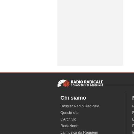
Chi siamo
Dossier Radio Radicale
P
Questo sito
R
L'Archivio
D
Redazione
La musica da Requiem
I