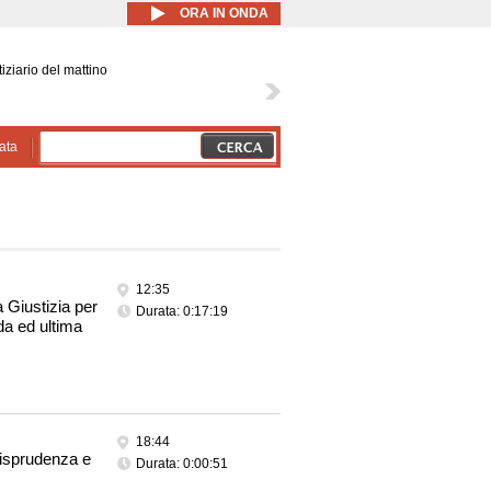
ORA IN ONDA
iziario del mattino
ata
12:35
a Giustizia per
Durata: 0:17:19
da ed ultima
18:44
risprudenza e
Durata: 0:00:51