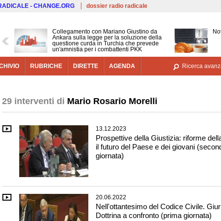
Salta al contenuto principale
 RADICALE - CHANGE.ORG
dossier radio radicale
Collegamento con Mariano Giustino da
Not
Ankara sulla legge per la soluzione della
questione curda in Turchia che prevede
un'amnistia per i combattenti PKK
CHIVIO
RUBRICHE
DIRETTE
AGENDA
Ricerca avanz
29 interventi di
Mario Rosario Morelli
13.12.2023
Prospettive della Giustizia: riforme dell
il futuro del Paese e dei giovani (secon
giornata)
20.06.2022
Nell'ottantesimo del Codice Civile. Giu
Dottrina a confronto (prima giornata)