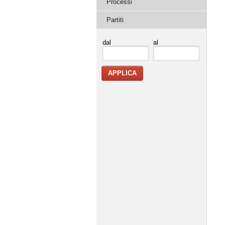
Processi
Partiti
dal
al