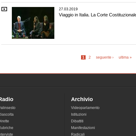
27.03.2019
Viaggio in Italia. La Corte Costituzional
Pagine
1
2
seguente ›
ultima »
Radio
Archivio
alinsesto
Videoparlamento
iascolta
Istituzioni
irette
Dibattiti
Rubriche
Manifestazioni
nterviste
Radicali