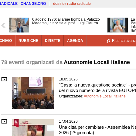
Salta al contenuto principale
 RADICALE - CHANGE.ORG
dossier radio radicale
6 agosto 1976: allarme bomba a Palazzo
La 
Madama, intervista al prof. Luigi Ciaurro
Bar
inf
lav
CHIVIO
RUBRICHE
DIRETTE
AGENDA
Ricerca avanz
78 eventi organizzati da
Autonomie Locali Italiane
18.05.2026
"Casa: la nuova questione sociale" - p
del nuovo numero della rivista EUTOP
Organizzatore:
Autonomie Locali Italiane
17.04.2026
Una città per cambiare - Assemblea Na
2026 (2ª giornata)