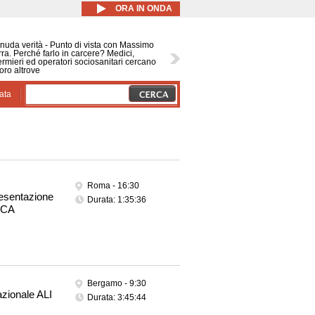
ORA IN ONDA
nuda verità - Punto di vista con Massimo
ra. Perché farlo in carcere? Medici,
ermieri ed operatori sociosanitari cercano
oro altrove
ata
Roma -
16:30
resentazione
Durata: 1:35:36
ICA
Bergamo -
9:30
zionale ALI
Durata: 3:45:44