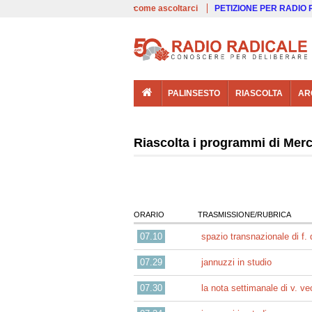
00:00
Live
come ascoltarci
PETIZIONE PER RADIO
PALINSESTO
RIASCOLTA
AR
Riascolta i programmi di Mer
ORARIO
TRASMISSIONE/RUBRICA
07.10
spazio transnazionale di f. 
07.29
jannuzzi in studio
07.30
la nota settimanale di v. vec