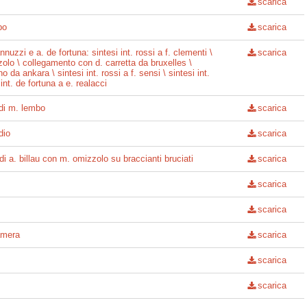
scarica
bo
scarica
annuzzi e a. de fortuna: sintesi int. rossi a f. clementi \
scarica
zzolo \ collegamento con d. carretta da bruxelles \
da ankara \ sintesi int. rossi a f. sensi \ sintesi int.
 int. de fortuna a e. realacci
 di m. lembo
scarica
dio
scarica
 di a. billau con m. omizzolo su braccianti bruciati
scarica
scarica
scarica
camera
scarica
scarica
scarica