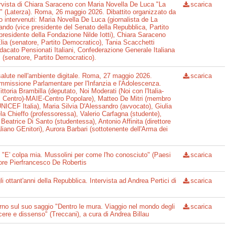
ervista di Chiara Saraceno con Maria Novella De Luca "La
scarica
e" (Laterza). Roma, 26 maggio 2026. Dibattito organizzato da
o intervenuti: Maria Novella De Luca (giornalista de La
do (vice presidente del Senato della Repubblica, Partito
presidente della Fondazione Nilde Iotti), Chiara Saraceno
Elia (senatore, Partito Democratico), Tania Scacchetti
ndacato Pensionati Italiani, Confederazione Generale Italiana
i (senatore, Partito Democratico).
 salute nell'ambiente digitale. Roma, 27 maggio 2026.
scarica
mmissione Parlamentare per l'Infanzia e l'Adolescenza.
ttoria Brambilla (deputato, Noi Moderati (Noi con l'Italia-
 al Centro)-MAIE-Centro Popolare), Matteo De Mitri (membro
'UNICEF Italia), Maria Silvia D'Alessandro (avvocato), Giulia
a Chieffo (professoressa), Valerio Carfagna (studente),
Beatrice Di Santo (studentessa), Antonio Affinita (direttore
iano GEnitori), Aurora Barbari (sottotenente dell'Arma dei
i "E' colpa mia. Mussolini per come l'ho conosciuto" (Paesi
scarica
atore Pierfrancesco De Robertis
li ottant'anni della Repubblica. Intervista ad Andrea Pertici di
scarica
erno sul suo saggio "Dentro le mura. Viaggio nel mondo degli
scarica
cere e dissenso" (Treccani), a cura di Andrea Billau