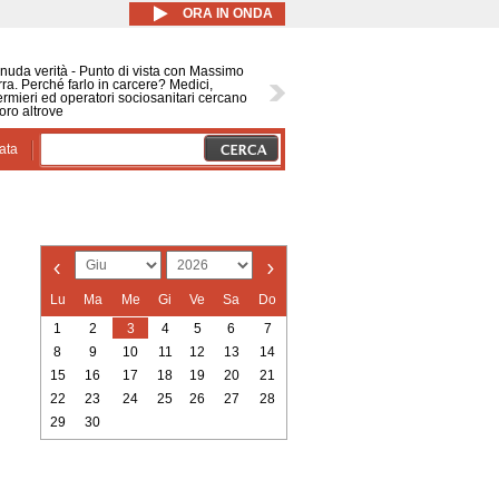
ORA IN ONDA
nuda verità - Punto di vista con Massimo
ra. Perché farlo in carcere? Medici,
ermieri ed operatori sociosanitari cercano
oro altrove
ata
Lu
Ma
Me
Gi
Ve
Sa
Do
1
2
3
4
5
6
7
8
9
10
11
12
13
14
15
16
17
18
19
20
21
22
23
24
25
26
27
28
29
30