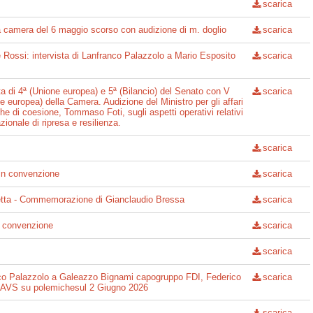
scarica
a camera del 6 maggio scorso con audizione di m. doglio
scarica
le Rossi: intervista di Lanfranco Palazzolo a Mario Esposito
scarica
ita di 4ª (Unione europea) e 5ª (Bilancio) del Senato con V
scarica
e europea) della Camera. Audizione del Ministro per gli affari
che di coesione, Tommaso Foti, sugli aspetti operativi relativi
zionale di ripresa e resilienza.
scarica
in convenzione
scarica
retta - Commemorazione di Gianclaudio Bressa
scarica
n convenzione
scarica
scarica
anco Palazzolo a Galeazzo Bignami capogruppo FDI, Federico
scarica
i AVS su polemichesul 2 Giugno 2026
scarica