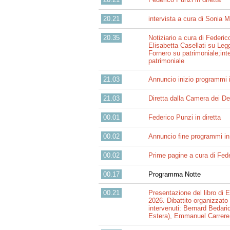
20.21
intervista a cura di Sonia
20.35
Notiziario a cura di Federic
Elisabetta Casellati su Legg
Fornero su patrimoniale;int
patrimoniale
21.03
Annuncio inizio programmi 
21.03
Diretta dalla Camera dei De
00.01
Federico Punzi in diretta
00.02
Annuncio fine programmi i
00.02
Prime pagine a cura di Fed
00.17
Programma Notte
00.21
Presentazione del libro di
2026. Dibattito organizzato
intervenuti: Bernard Bedari
Estera), Emmanuel Carrere (s