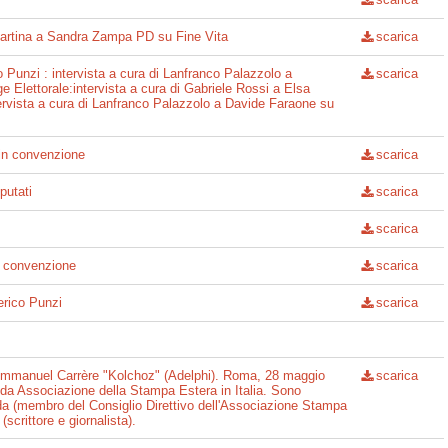
 Martina a Sandra Zampa PD su Fine Vita
scarica
o Punzi : intervista a cura di Lanfranco Palazzolo a
scarica
e Elettorale:intervista a cura di Gabriele Rossi a Elsa
ervista a cura di Lanfranco Palazzolo a Davide Faraone su
in convenzione
scarica
putati
scarica
scarica
n convenzione
scarica
erico Punzi
scarica
 Emmanuel Carrère "Kolchoz" (Adelphi). Roma, 28 maggio
scarica
 da Associazione della Stampa Estera in Italia. Sono
da (membro del Consiglio Direttivo dell'Associazione Stampa
crittore e giornalista).