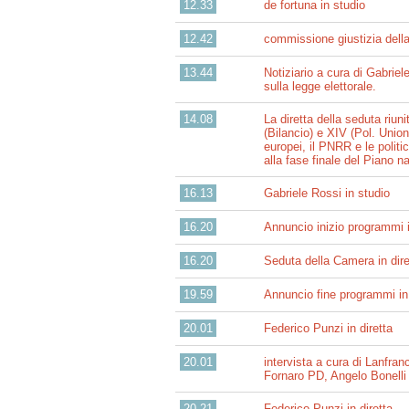
12.33
de fortuna in studio
12.42
commissione giustizia dell
13.44
Notiziario a cura di Gabrie
sulla legge elettorale.
14.08
La diretta della seduta riun
(Bilancio) e XIV (Pol. Union
europei, il PNRR e le politi
alla fase finale del Piano na
16.13
Gabriele Rossi in studio
16.20
Annuncio inizio programmi 
16.20
Seduta della Camera in di
19.59
Annuncio fine programmi i
20.01
Federico Punzi in diretta
20.01
intervista a cura di Lanfr
Fornaro PD, Angelo Bonell
20.21
Federico Punzi in diretta