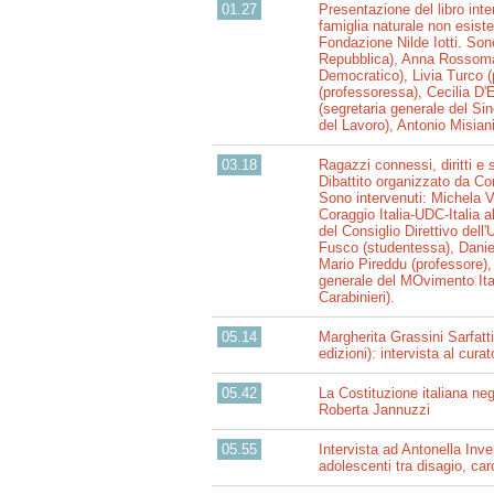
01.27
Presentazione del libro int
famiglia naturale non esist
Fondazione Nilde Iotti. Son
Repubblica), Anna Rossoman
Democratico), Livia Turco (
(professoressa), Cecilia D'
(segretaria generale del Si
del Lavoro), Antonio Misian
03.18
Ragazzi connessi, diritti e
Dibattito organizzato da Co
Sono intervenuti: Michela Vi
Coraggio Italia-UDC-Italia
del Consiglio Direttivo dell
Fusco (studentessa), Daniel
Mario Pireddu (professore), 
generale del MOvimento Ital
Carabinieri).
05.14
Margherita Grassini Sarfatt
edizioni): intervista al cur
05.42
La Costituzione italiana neg
Roberta Jannuzzi
05.55
Intervista ad Antonella Inv
adolescenti tra disagio, car