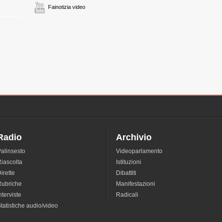
Fainotizia video
Radio
Archivio
alinsesto
Videoparlamento
iascolta
Istituzioni
irette
Dibattiti
Rubriche
Manifestazioni
nterviste
Radicali
tatistiche audio/video