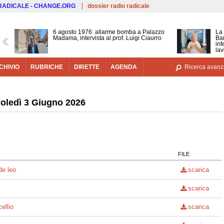
Salta al contenuto principale
 RADICALE - CHANGE.ORG
dossier radio radicale
6 agosto 1976: allarme bomba a Palazzo
La 
Madama, intervista al prof. Luigi Ciaurro
Bar
inf
lav
CHIVIO
RUBRICHE
DIRETTE
AGENDA
Ricerca avanz
coledì 3 Giugno 2026
FILE
de leo
scarica
scarica
ellio
scarica