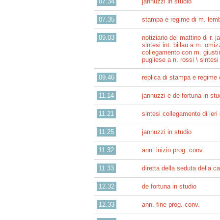
07.34
jannuzzi in studio
07.35
stampa e regime di m. lem
09.03
notiziario del mattino di r. j
sintesi int. billau a m. omi
collegamento con m. giustino 
pugliese a n. rossi \ sintesi
09.46
replica di stampa e regime
11.14
jannuzzi e de fortuna in stu
11.21
sintesi collegamento di ieri
11.25
jannuzzi in studio
11.32
ann. inizio prog. conv.
11.33
diretta della seduta della 
12.32
de fortuna in studio
12.33
ann. fine prog. conv.