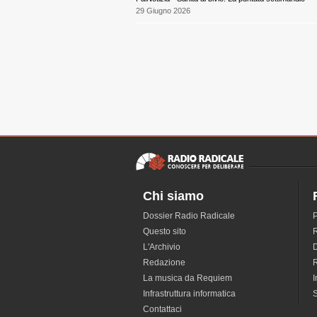
29 Giugno 2026
Chi siamo
Dossier Radio Radicale
P
Questo sito
R
L'Archivio
D
Redazione
La musica da Requiem
I
Infrastruttura informatica
S
Contattaci