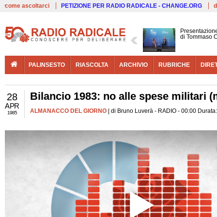
Live
come ascoltarci
PETIZIONE PER RADIO RADICALE - CHANGE.ORG
d
Presentazione
di Tommaso C
PALINSESTO
RIASCOLTA
ARCHIVIO
RUBRICHE
DIRE
Bilancio 1983: no alle spese militari 
28
APR
ALMANACCO DEL GIORNO
| di Bruno Luverà - RADIO - 00:00 Durata
1985