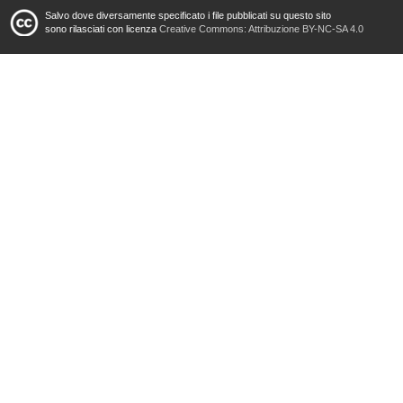
Salvo dove diversamente specificato i file pubblicati su questo sito
sono rilasciati con licenza
Creative Commons: Attribuzione BY-NC-SA 4.0