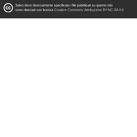
Salvo dove diversamente specificato i file pubblicati su questo sito
sono rilasciati con licenza
Creative Commons: Attribuzione BY-NC-SA 4.0