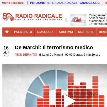
Live
come ascoltarci
PETIZIONE PER RADIO RADICALE - CHANGE.ORG
d
Collegamento
Ankara sulla l
questione cur
un'amnistia p
PALINSESTO
RIASCOLTA
ARCHIVIO
RUBRICHE
DIRE
De Marchi: Il terrorismo medico
16
SET
[NON DEFINITO]
| di Luigi De Marchi - 00:00 Durata: 6 min 29 sec
2002