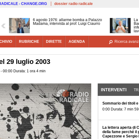
Salta al contenuto principale
 RADICALE - CHANGE.ORG
dossier radio radicale
6 agosto 1976: allarme bomba a Palazzo
La 
Madama, intervista al prof. Luigi Ciaurro
Bar
inf
lav
CHIVIO
RUBRICHE
DIRETTE
AGENDA
Ricerca avanz
l 29 luglio 2003
- 00:00 Durata: 1 ora 4 min
INTERVENTI
(SCHE
TR
Sommario dei titoli e
0:00 Durata: 7 min 59
La lettera aperta di 
della fame perché il 
Capezzone e Sergio D'