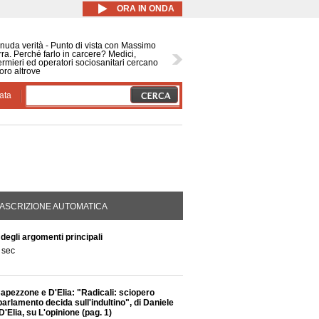
ORA IN ONDA
nuda verità - Punto di vista con Massimo
ra. Perché farlo in carcere? Medici,
ermieri ed operatori sociosanitari cercano
oro altrove
ata
DA ATTIVA)
ASCRIZIONE AUTOMATICA
 degli argomenti principali
 sec
Capezzone e D'Elia: "Radicali: sciopero
parlamento decida sull'indultino", di Daniele
Elia, su L'opinione (pag. 1)