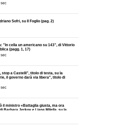
 sec
riano Sofri, su Il Foglio (pag. 2)
a: "In cella un americano su 143", di Vittorio
lica (pagg. 1, 17)
 sec
stop a Castelli", titolo di testa, su la
, il governo darà via libera", titolo di
 sec
 il ministro «Battaglia giusta, ma ora
i Barbara Jerkov e Liana Milella, su la
 sec