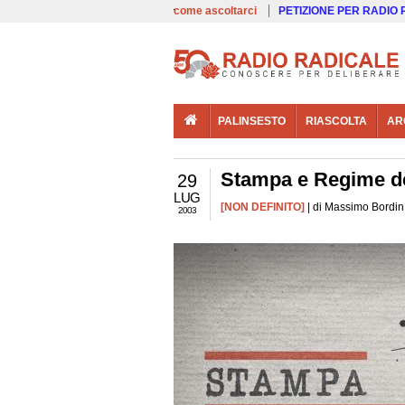
00:00
Live
come ascoltarci
PETIZIONE PER RADIO
PALINSESTO
RIASCOLTA
AR
Stampa e Regime de
29
LUG
[NON DEFINITO]
| di Massimo Bordin 
2003