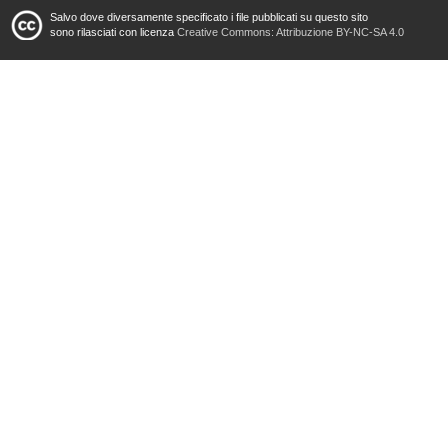
Salvo dove diversamente specificato i file pubblicati su questo sito
sono rilasciati con licenza
Creative Commons: Attribuzione BY-NC-SA 4.0