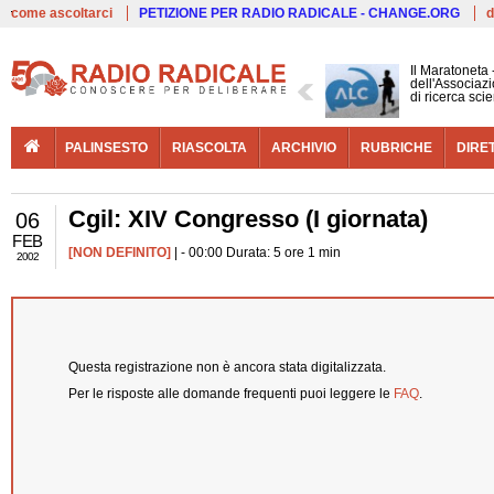
Live
come ascoltarci
PETIZIONE PER RADIO RADICALE - CHANGE.ORG
d
Il Maratoneta
dell'Associazi
di ricerca scie
PALINSESTO
RIASCOLTA
ARCHIVIO
RUBRICHE
DIRE
Cgil: XIV Congresso (I giornata)
06
FEB
[NON DEFINITO]
| - 00:00 Durata: 5 ore 1 min
2002
Questa registrazione non è ancora stata digitalizzata.
Per le risposte alle domande frequenti puoi leggere le
FAQ
.