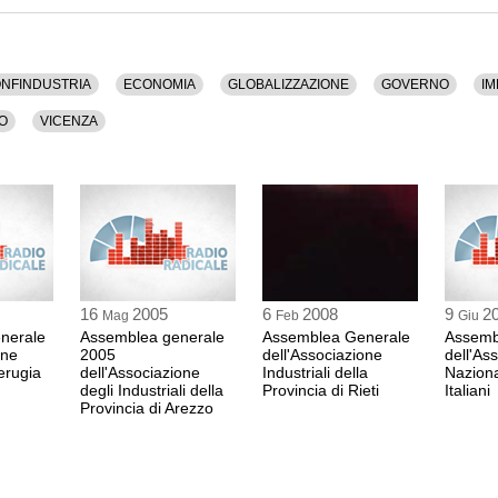
18:11 Durata: 31 min
rata di 2 ore e 44 minuti.
renza, Confindustria, Economia, Globalizzazione,
ppo, Territorio, Vicenza.
Sessione: "Le strateg
NFINDUSTRIA
ECONOMIA
GLOBALIZZAZIONE
GOVERNO
IM
competizione globale
FABIO FAZIO
O
VICENZA
PRESENTATORE
ANDREA PININFAR
vice presidente Centr
RENZO ROSSO
Fondatore della Dies
MASSIMO CALEA
presidente dell'Associ
18:42 Durata: 25 min
16
2005
6
2008
9
2
Mag
Feb
Giu
nerale
Assemblea generale
Assemblea Generale
Assemb
ANDREA RIELLO
one
2005
dell'Associazione
dell'As
Presidente della Conf
Perugia
dell'Associazione
Industriali della
Naziona
19:07 Durata: 11 min
degli Industriali della
Provincia di Rieti
Italiani
Provincia di Arezzo
Consegna di target a 
FABIO FAZIO
PRESENTATORE