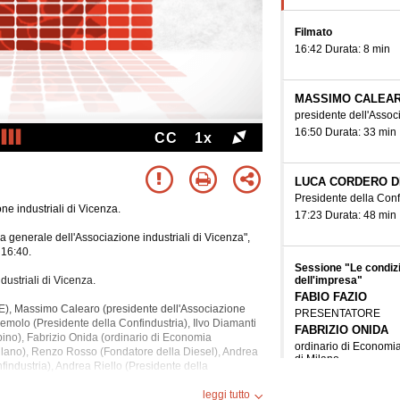
Filmato
16:42 Durata: 8 min
MASSIMO CALEA
presidente dell'Associ
16:50 Durata: 33 min
CC
1x
LUCA CORDERO 
Presidente della Conf
ne industriali di Vicenza.
17:23 Durata: 48 min
generale dell'Associazione industriali di Vicenza",
 16:40.
Sessione "Le condizio
dell'impresa"
dustriali di Vicenza.
FABIO FAZIO
), Massimo Calearo (presidente dell'Associazione
PRESENTATORE
emolo (Presidente della Confindustria), Ilvo Diamanti
FABRIZIO ONIDA
rbino), Fabrizio Onida (ordinario di Economia
ordinario di Economia
ilano), Renzo Rosso (Fondatore della Diesel), Andrea
di Milano
findustria), Andrea Riello (Presidente della
ILVO DIAMANTI
docente di Scienza pol
leggi tutto