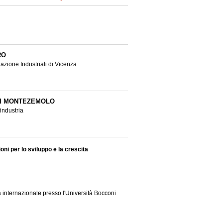
RO
azione Industriali di Vicenza
DI MONTEZEMOLO
industria
ni per lo sviluppo e la crescita
 internazionale presso l'Università Bocconi
itica all'Università di Urbino