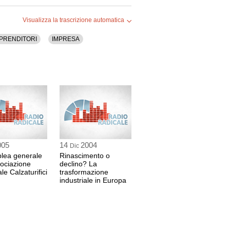
Visualizza la trascrizione automatica
ie delle imprese di fronte alla
PRENDITORI
IMPRESA
: l'impegno per la rinascita"
INA
o Studi di Confindustria
el
RO
azione Industriali di Vicenza
005
14
2004
Dic
lea generale
Rinascimento o
sociazione
declino? La
industria del Veneto
le Calzaturifici
trasformazione
industriale in Europa
soci onorari, oratori non precisati