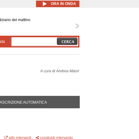
ORA IN ONDA
iziario del mattino
ata
A cura di
Andrea Maori
DA ATTIVA)
ASCRIZIONE AUTOMATICA
altri interventi
condividi intervento