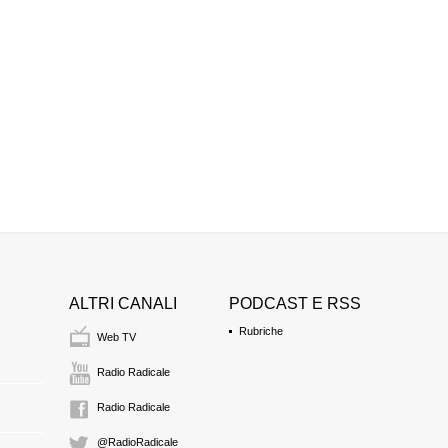
MASSIMO CALEA
presidente dell'Associ
19:18 Durata: 6 min 2
ALTRI CANALI
PODCAST E RSS
Rubriche
Web TV
Radio Radicale
Radio Radicale
@RadioRadicale