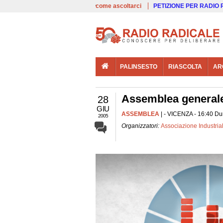
00:00
Live
come ascoltarci
PETIZIONE PER RADIO
PALINSESTO
RIASCOLTA
AR
Assemblea generale 
28
GIU
ASSEMBLEA
| - VICENZA - 16:40 Dur
2005
Organizzatori:
Associazione Industrial