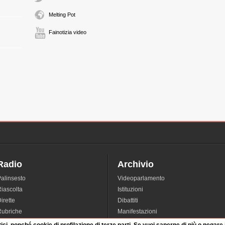
Melting Pot
Fainotizia video
Radio
Archivio
alinsesto
Videoparlamento
iascolta
Istituzioni
irette
Dibattiti
Rubriche
Manifestazioni
nterviste
Radicali