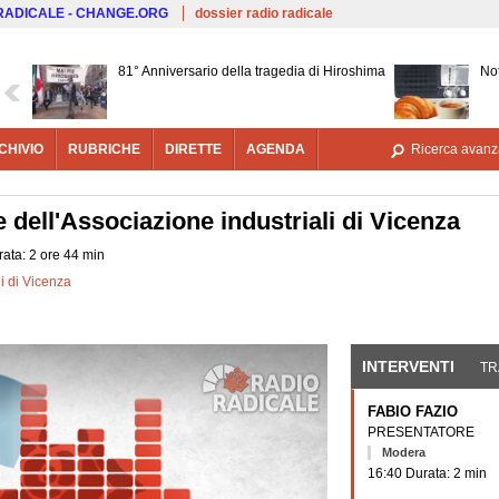
Salta al contenuto principale
 RADICALE - CHANGE.ORG
dossier radio radicale
81° Anniversario della tragedia di Hiroshima
Not
CHIVIO
RUBRICHE
DIRETTE
AGENDA
Ricerca avanz
dell'Associazione industriali di Vicenza
ata: 2 ore 44 min
i di Vicenza
INTERVENTI
(SCHE
TR
FABIO FAZIO
PRESENTATORE
Modera
16:40 Durata: 2 min