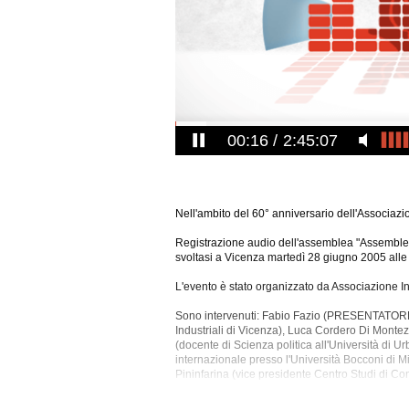
00:17
2:45:07
Nell'ambito del 60° anniversario dell'Associazio
Registrazione audio dell'assemblea "Assemblea 
svoltasi a Vicenza martedì 28 giugno 2005 alle
L'evento è stato organizzato da Associazione In
Sono intervenuti: Fabio Fazio (PRESENTATORE
Industriali di Vicenza), Luca Cordero Di Montez
(docente di Scienza politica all'Università di U
internazionale
presso l'Università Bocconi di M
Pininfarina (vice presidente Centro Studi di Con
Confindustria del Veneto).