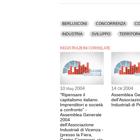
La registrazione audio dell'assemblea ha una du
Tra gli argomenti discussi: Berlusconi, Concor
Governo, Imprenditori, Impresa, Industria, Svilu
BERLUSCONI
CONCORRENZA
CO
INDUSTRIA
SVILUPPO
TERRITORI
REGISTRAZIONI CORRELATE
10
2004
14
2004
Mag
Ott
"Ripensare il
Assemblea Ge
capitalismo italiano.
dell'Associazi
Imprenditori e società
Industriali di 
a confronto" -
Assemblea Generale
2004
dell'Associazione
Industriali di Vicenza -
(presso la Fiera,
Centro Congressi, via