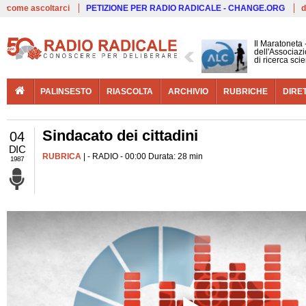
Live
come ascoltarci
PETIZIONE PER RADIO RADICALE - CHANGE.ORG
d
Il Maratoneta
dell'Associazi
di ricerca scie
PALINSESTO
RIASCOLTA
ARCHIVIO
RUBRICHE
DIRE
Sindacato dei cittadini
04
DIC
RUBRICA
| - RADIO - 00:00 Durata: 28 min
1987