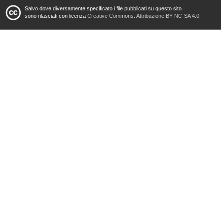
Salvo dove diversamente specificato i file pubblicati su questo sito
sono rilasciati con licenza
Creative Commons: Attribuzione BY-NC-SA 4.0