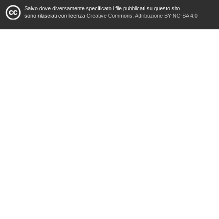
Salvo dove diversamente specificato i file pubblicati su questo sito
sono rilasciati con licenza
Creative Commons: Attribuzione BY-NC-SA 4.0