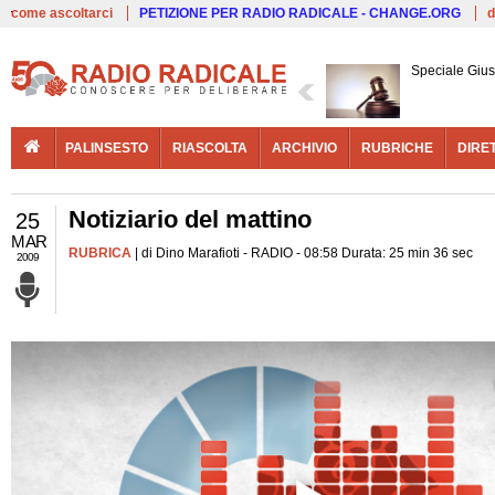
Live
come ascoltarci
PETIZIONE PER RADIO RADICALE - CHANGE.ORG
d
Speciale Giust
PALINSESTO
RIASCOLTA
ARCHIVIO
RUBRICHE
DIRE
Notiziario del mattino
25
MAR
RUBRICA
| di Dino Marafioti - RADIO - 08:58 Durata: 25 min 36 sec
2009