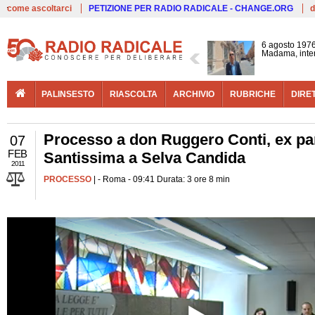
Live
come ascoltarci
PETIZIONE PER RADIO RADICALE - CHANGE.ORG
d
6 agosto 1976
Madama, interv
PALINSESTO
RIASCOLTA
ARCHIVIO
RUBRICHE
DIRE
Processo a don Ruggero Conti, ex parr
07
FEB
Santissima a Selva Candida
2011
PROCESSO
| - Roma - 09:41 Durata: 3 ore 8 min