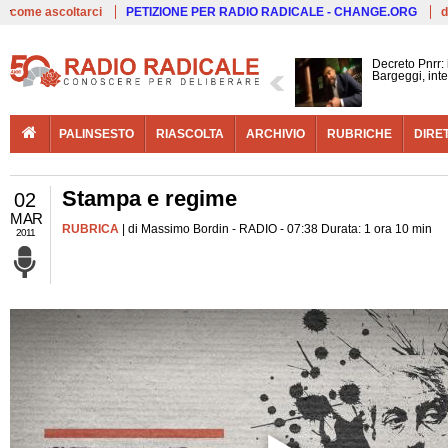
Live
come ascoltarci
PETIZIONE PER RADIO RADICALE - CHANGE.ORG
d
Decreto Pnrr:
Bargeggi, inte
PALINSESTO
RIASCOLTA
ARCHIVIO
RUBRICHE
DIRE
Stampa e regime
02
MAR
RUBRICA
| di Massimo Bordin - RADIO - 07:38 Durata: 1 ora 10 min
2011