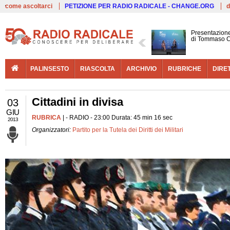
Live
come ascoltarci
PETIZIONE PER RADIO RADICALE - CHANGE.ORG
d
Presentazione
di Tommaso C
PALINSESTO
RIASCOLTA
ARCHIVIO
RUBRICHE
DIRE
Cittadini in divisa
03
GIU
RUBRICA
| - RADIO - 23:00 Durata: 45 min 16 sec
2013
Organizzatori:
Partito per la Tutela dei Diritti dei Militari