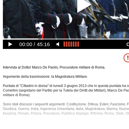
00:00
45:16
Intervista al Dottor Marco De Paolis, Procuratore militare di Roma.
Argomento della trasmissione: la Magistratura Militare.
Puntata di "Cittadini in divisa" di lunedì 3 giugno 2013 che in questa puntata ha
Comellini (segretario del Partito per la Tutela dei Diritti dei Militari), Marco De Pa
militare di Roma).
Sono stati discussi i seguenti argomenti: Costituzione, Difesa, Esteri, Fascismo, 
Giustizia, Guerra, India, Ingerenza Umanitaria, Italia, Magistratura, Marina, Naz
Keeping, Penale, Polizia, Procedura, Pubblico Impiego,
Riforme, Roma, Stato, Sto
La registrazione audio di questa puntata ha una durata di 45 minuti.