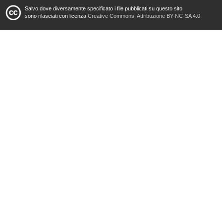
Salvo dove diversamente specificato i file pubblicati su questo sito
sono rilasciati con licenza
Creative Commons: Attribuzione BY-NC-SA 4.0