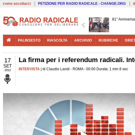
Live
come ascoltarci
PETIZIONE PER RADIO RADICALE - CHANGE.ORG
d
81° Anniversa
PALINSESTO
RIASCOLTA
ARCHIVIO
RUBRICHE
DIRE
La firma per i referendum radicali. In
17
SET
INTERVISTA
| di Claudio Landi - ROMA - 00:00 Durata: 1 min 8 sec
2013