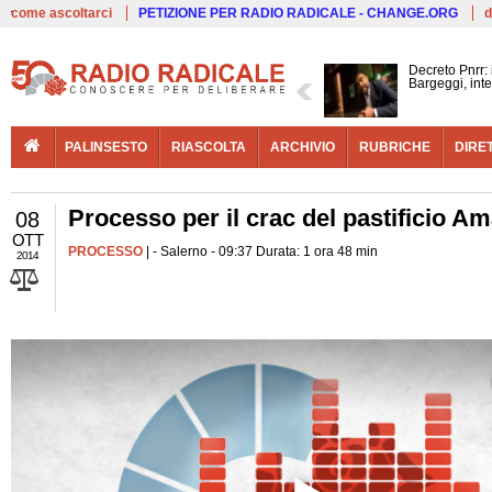
Live
come ascoltarci
PETIZIONE PER RADIO RADICALE - CHANGE.ORG
d
Decreto Pnrr:
Bargeggi, inte
PALINSESTO
RIASCOLTA
ARCHIVIO
RUBRICHE
DIRE
Processo per il crac del pastificio A
08
OTT
PROCESSO
| - Salerno - 09:37 Durata: 1 ora 48 min
2014