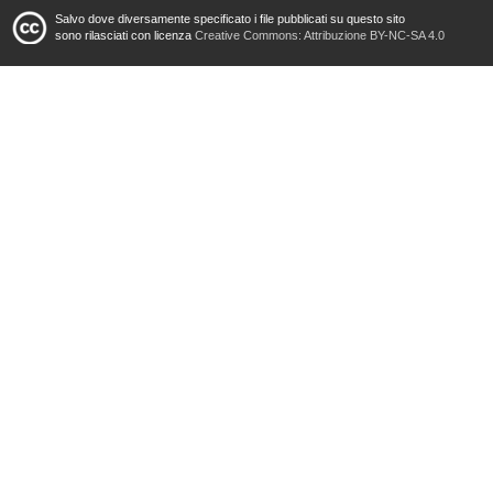
Salvo dove diversamente specificato i file pubblicati su questo sito
sono rilasciati con licenza
Creative Commons: Attribuzione BY-NC-SA 4.0