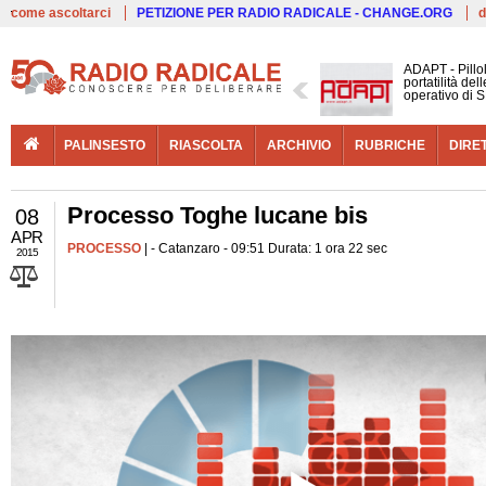
Live
come ascoltarci
PETIZIONE PER RADIO RADICALE - CHANGE.ORG
d
ADAPT - Pillo
portatilità de
operativo di S
PALINSESTO
RIASCOLTA
ARCHIVIO
RUBRICHE
DIRE
Processo Toghe lucane bis
08
APR
PROCESSO
| - Catanzaro - 09:51 Durata: 1 ora 22 sec
2015