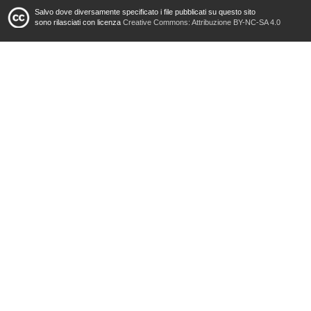
Salvo dove diversamente specificato i file pubblicati su questo sito
sono rilasciati con licenza
Creative Commons: Attribuzione BY-NC-SA 4.0