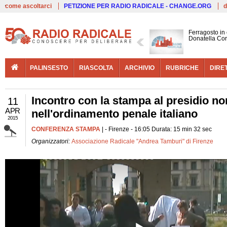
Live
come ascoltarci
PETIZIONE PER RADIO RADICALE - CHANGE.ORG
d
Ferragosto in
Donatella Cor
PALINSESTO
RIASCOLTA
ARCHIVIO
RUBRICHE
DIRE
Incontro con la stampa al presidio non
11
APR
nell'ordinamento penale italiano
2015
CONFERENZA STAMPA
| - Firenze - 16:05 Durata: 15 min 32 sec
Organizzatori:
Associazione Radicale "Andrea Tamburi" di Firenze