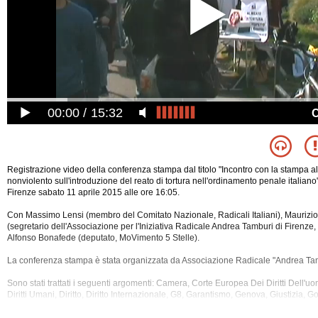
00:00
15:32
Registrazione video della conferenza stampa dal titolo "Incontro con la stampa al
nonviolento sull'introduzione del reato di tortura nell'ordinamento penale italiano
Firenze sabato 11 aprile 2015 alle ore 16:05.
Con Massimo Lensi (membro del Comitato Nazionale, Radicali Italiani), Maurizi
(segretario dell'Associazione per l'Iniziativa Radicale Andrea Tamburi di Firenze, R
Alfonso Bonafede (deputato, MoVimento 5 Stelle).
La conferenza stampa è stata organizzata da Associazione Radicale "Andrea Tam
Sono stati trattati i
seguenti argomenti: Camera, Corte Europea Dei Diritti Dell'u
Diritti Umani, Diritto, Diritto Internazionale, G8, Garantismo, Genova, Giustizia, Go
Onu, Ordine Pubblico, Parlamento, Penale, Politica, Prescrizione, Renzi, Sanzion
Sicurezza, Stato, Tortura, Violenza.