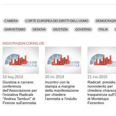
La registrazione video della conferenza stampa dura 15 minuti.
Oltre al formato video è disponibile anche la versione nel solo formato audio.
CAMERA
CORTE EUROPEA DEI DIRITTI DELL'UOMO
DEMOCRAZI
GARANTISMO
GENOVA
GIUSTIZIA
GOVERNO
ITALIA
POLITICA
PRESCRIZIONE
RENZI
SANZIONI
SENATO
REGISTRAZIONI CORRELATE
10
2014
20
2014
21
2015
Mag
Dic
Feb
Giustizia e carcere:
Incontro con la
Radicali: presidio
conferenza
stampa a margine
nonviolento per
dell'Associazione per
della manifestazione
chiedere chiarez
l'iniziativa Radicale
per chiedere
trasparenza sull
"Andrea Tamburi" di
l'amnistia e l'indulto
di Montelupo
Firenze sull'amnistia
Fiorentino