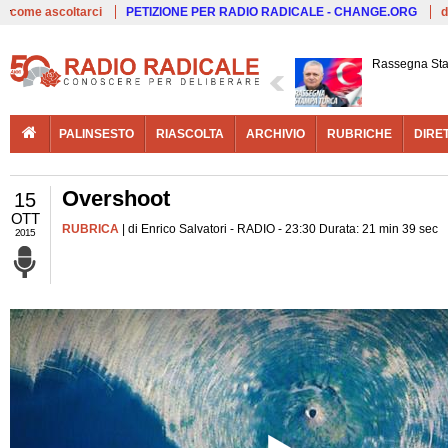
Live
come ascoltarci
PETIZIONE PER RADIO RADICALE - CHANGE.ORG
d
Rassegna St
PALINSESTO
RIASCOLTA
ARCHIVIO
RUBRICHE
DIRE
Overshoot
15
OTT
RUBRICA
| di Enrico Salvatori - RADIO - 23:30 Durata: 21 min 39 sec
2015