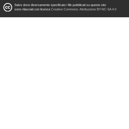
Salvo dove diversamente specificato i file pubblicati su questo sito
sono rilasciati con licenza
Creative Commons: Attribuzione BY-NC-SA 4.0