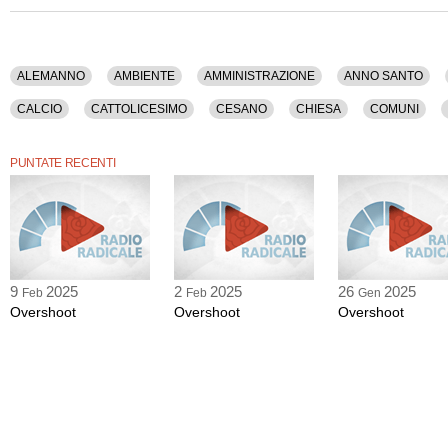
Trasporti, Turismo, Urbanistica, Vaticano.
La registrazione audio di questa puntata ha una durata di 21 minuti.
ALEMANNO
AMBIENTE
AMMINISTRAZIONE
ANNO SANTO
CALCIO
CATTOLICESIMO
CESANO
CHIESA
COMUNI
ENTI LOCALI
EUR
EUROPA
FERROVIE
GABRIELLI
I
PUNTATE RECENTI
LAVORI PUBBLICI
MAFIA
MARINO
MASS MEDIA
METROPO
POLITICA
PREFETTI
PRIVATO
QUALITA' DELLA VITA
RIFO
SPORT
STORIA
STRADE
TECNOLOGIA
TERRITORIO
VATICANO
9
2025
2
2025
26
2025
Feb
Feb
Gen
Overshoot
Overshoot
Overshoot