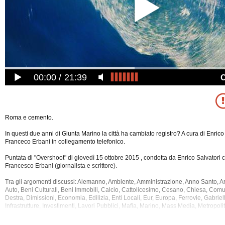
00:00
21:39
Roma e cemento.
In questi due anni di Giunta Marino la città ha cambiato registro? A cura di Enrico
Franceco Erbani in collegamento telefonico.
Puntata di "Overshoot" di giovedì 15 ottobre 2015 , condotta da Enrico Salvatori co
Francesco Erbani (giornalista e scrittore).
Tra gli argomenti discussi: Alemanno, Ambiente, Amministrazione, Anno Santo, Ar
Auto, Beni Culturali, Beni Immobili, Calcio, Cattolicesimo, Cesano, Chiesa, Comun
Destra, Dimissioni, Economia, Edilizia, Enti Locali, Eur, Europa, Ferrovie, Gabriell
Infrastrutture, Investimenti, Lavori Pubblici, Mafia, Marino, Mass Media, Metropo
Stelle, Parcheggi, Partito Democratico, Politica, Prefetti, Privato, Qualita' Della V
Servizi Pubblici, Sindaci, Sinistra, Societa', Sport, Storia, Strade, Tecnologia, Territ