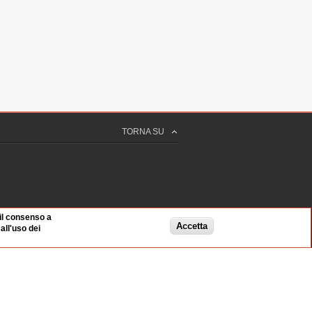
TORNA SU
 il consenso a
Accetta
ll'uso dei