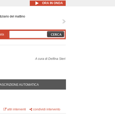
ORA IN ONDA
iziario del mattino
ata
A cura di
Delfina Steri
DA ATTIVA)
ASCRIZIONE AUTOMATICA
I
altri interventi
condividi intervento