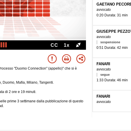
GAETANO PECOR
avvocato
0:20 Durata: 31 min
GIUSEPPE PEZZO
avvocato
sospensione
CC
1x
0:51 Durata: 42 min
FANARI
"Processo "Duomo Connection" (appello)" che si è
avvocato
segue
1:33 Durata: 46 min
lo, Duomo, Mafia, Milano, Tangenti.
ta di 2 ore e 19 minuti.
FANARI
e nelle prime 3 settimane dalla pubblicazione di questo
avvocato
ad.