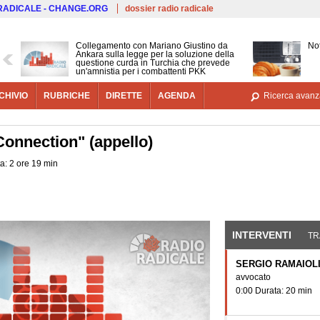
Salta al contenuto principale
 RADICALE - CHANGE.ORG
dossier radio radicale
Collegamento con Mariano Giustino da
Not
Ankara sulla legge per la soluzione della
questione curda in Turchia che prevede
un'amnistia per i combattenti PKK
CHIVIO
RUBRICHE
DIRETTE
AGENDA
Ricerca avanz
nnection" (appello)
a: 2 ore 19 min
INTERVENTI
(SCHE
TR
SERGIO RAMAIOL
avvocato
0:00 Durata: 20 min