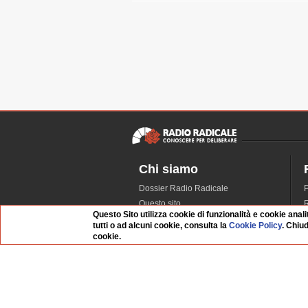
Chi siamo
Dossier Radio Radicale
P
Questo sito
R
Questo Sito utilizza cookie di funzionalità e cookie anali
L'Archivio
D
tutti o ad alcuni cookie, consulta la
Cookie Policy
. Chiu
Redazione
cookie.
La musica da Requiem
I
Infrastruttura informatica
S
Contattaci
Dati societari