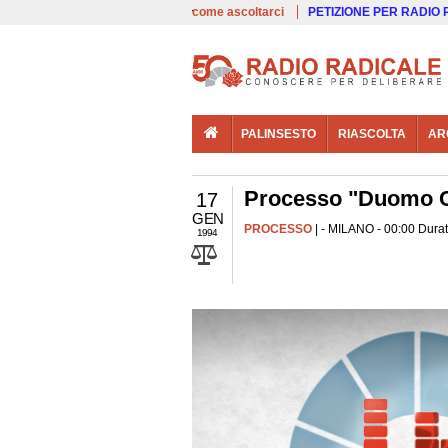
00:00
Live
come ascoltarci
PETIZIONE PER RADIO
PALINSESTO
RIASCOLTA
AR
Processo "Duomo Co
17
GEN
PROCESSO
| - MILANO - 00:00 Durat
1994