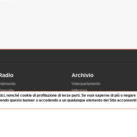
Radio
Archivio
alinsesto
Videoparlamento
iascolta
Istituzioni
tici, nonché cookie di profilazione di terze parti. Se vuoi saperne di più o negare
irette
Dibattiti
dendo questo banner o accedendo a un qualunque elemento del Sito acconsenti a
Rubriche
Manifestazioni
nterviste
Radicali
tatistiche audio/video