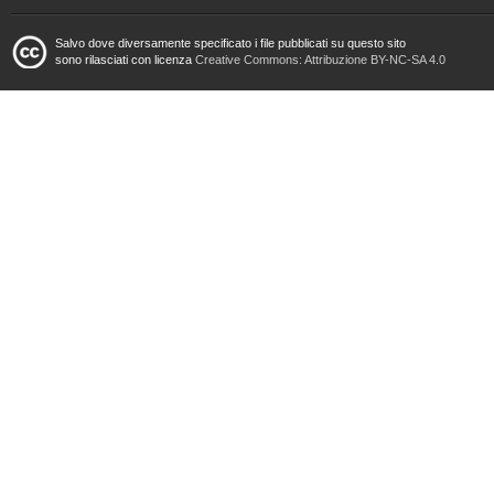
Salvo dove diversamente specificato i file pubblicati su questo sito
sono rilasciati con licenza
Creative Commons: Attribuzione BY-NC-SA 4.0