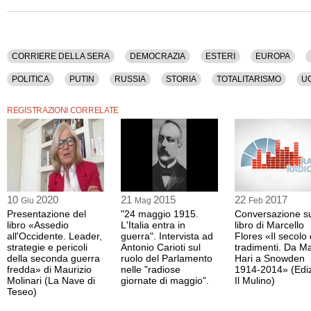
La registrazione video di questo dibatto ha una durata di 47 minuti.
Questo contenuto è disponibile anche nella sola versione audio.
CORRIERE DELLA SERA
DEMOCRAZIA
ESTERI
EUROPA
POLITICA
PUTIN
RUSSIA
STORIA
TOTALITARISMO
U
REGISTRAZIONI CORRELATE
10
2020
21
2015
22
2017
Giu
Mag
Feb
Presentazione del
"24 maggio 1915.
Conversazione s
libro «Assedio
L'Italia entra in
libro di Marcello
all'Occidente. Leader,
guerra". Intervista ad
Flores «Il secolo 
strategie e pericoli
Antonio Carioti sul
tradimenti. Da M
della seconda guerra
ruolo del Parlamento
Hari a Snowden
fredda» di Maurizio
nelle "radiose
1914-2014» (Ediz
Molinari (La Nave di
giornate di maggio".
Il Mulino)
Teseo)