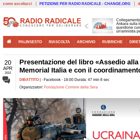
Live
come ascoltarci
PETIZIONE PER RADIO RADICALE - CHANGE.ORG
d
Collegamento
Ankara sulla l
questione cur
un'amnistia p
PALINSESTO
RIASCOLTA
ARCHIVIO
RUBRICHE
DIRE
Presentazione del libro «Assedio alla 
20
APR
Memorial Italia e con il coordinament
2022
DIBATTITO
| - Facebook - 18:00 Durata: 47 min 8 sec
Organizzatori:
Fondazione Corriere della Sera