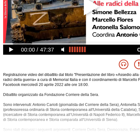
00:00
47:37
Registrazione video del dibattito dal titolo "Presentazione del libro «Assedio alla
radici della guerra» a cura di Memorial Italia e con il coordinamento di Marcello Fl
Facebook mercoledì 20 aprile 2022 alle ore 18:00.
Dibattito organizzato da Fondazione Corriere della Sera.
Sono intervenuti: Antonio Carioti (giornalista del Corriere della Sera), Antonella
(professoressa ordinaria di Storia contemporanea all'Università della Calabria),
(ricercatore di Storia contemporanea all’Università di Napoli Federico II), Marcell
di Storia contemporanea e Storia comparata all'Università di Siena).
Sono stati discussi i seguenti argomenti: Corriere Della Sera, Democrazia, Esteri
Armate, Guerra, Guerra Fredda, Libro, Nato, Pace, Politica, Putin, Russia, Storia, 
Ucraina, Unione Europea, Urss, Zelenskij.